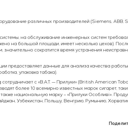
рудование различных производителей (Siemens, ABB, Schn
системы, на обслуживание инженерных систем требовал
ено на большой площади, имеет несколько цехов). Пос
, значительно сократится время устранения неисправно
ции предоставляет данные для анализа качества работы
аботка, упаковка табака).
отрудничает с «В.А.Т. — Прилуки» (British American Tobac
одят более 10 всемирно известных марок сигарет, таких ка
ri, а также национальную марку – «Прилуки Особливі». Про
йджан, Узбекистан, Польшу, Венгрию, Румынию, Хорватию
Поделит