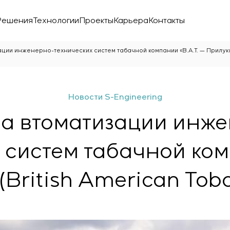
Решения
Технологии
Проекты
Карьера
Контакты
ции инженерно-технических систем табачной компании «В.А.Т. — Прилуки»
Новости S-Engineering
а втоматизации инж
 систем табачной комп
ой лаборатории
British American Tob
ика