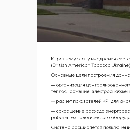
К третьему этапу внедрения сист
(British American Tobacco Ukraine
Основные цели построения данно
— организация централизованног
теплоснабжение, электроснабжени
— расчет показателей KPI для ан
— сокращение расхода энергорес
работы технологического оборудо
Система расширяется подключени