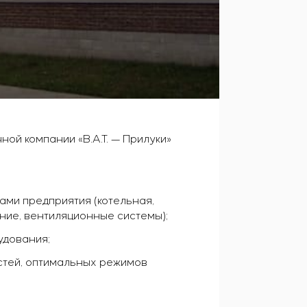
ой компании «В.А.Т. — Прилуки»
ми предприятия (котельная,
ние, вентиляционные системы);
удования;
стей, оптимальных режимов