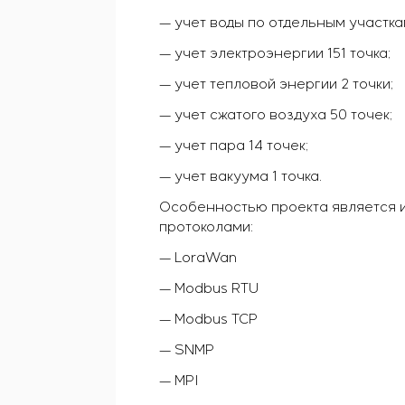
— учет воды по отдельным участкам
— учет электроэнергии 151 точка;
— учет тепловой энергии 2 точки;
— учет сжатого воздуха 50 точек;
— учет пара 14 точек;
— учет вакуума 1 точка.
Особенностью проекта является 
протоколами:
— LoraWan
— Modbus RTU
— Modbus TCP
— SNMP
— MPI