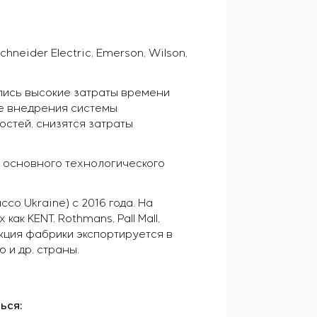
eider Electric, Emerson, Wilson,
ись высокие затраты времени
ле внедрения системы
стей, снизятся затраты
 основного технологического
co Ukraine) с 2016 года. На
к KENT, Rothmans, Pall Mall,
дукция фабрики экспортируется в
 и др. страны.
ься: