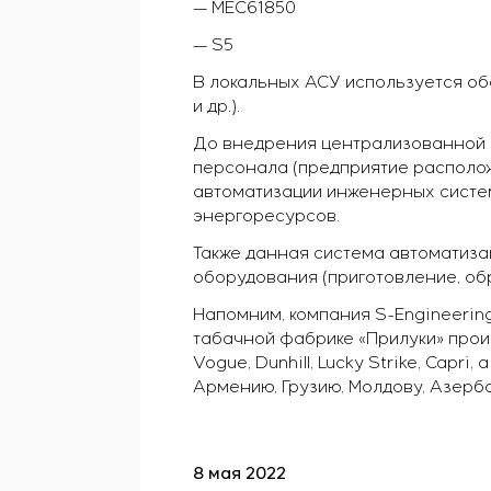
— MEC61850
— S5
В локальных АСУ используется обо
и др.).
До внедрения централизованной 
персонала (предприятие располож
автоматизации инженерных систем
энергоресурсов.
Также данная система автоматиза
оборудования (приготовление, обр
Напомним, компания S-Engineering с
табачной фабрике «Прилуки» произв
Vogue, Dunhill, Lucky Strike, Cap
Армению, Грузию, Молдову, Азерба
8 мая 2022