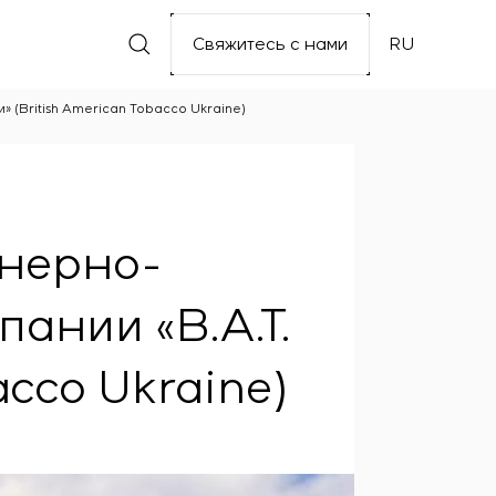
Свяжитесь с нами
RU
 (British American Tobacco Ukraine)
енерно-
ании «В.А.Т.
acco Ukraine)