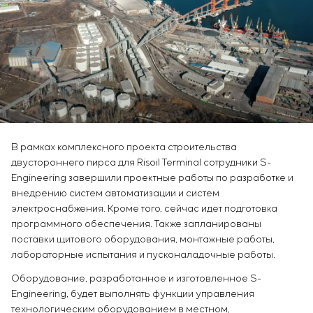
Химическая промышленность
Сервисное обслуживание
Simoprime
Вакансии
Цементная промышленность
КОНТАКТЫ
Управление проектами
Стажировка
Аутсорсинг
Ветеранам
Консалтинговые услуги
Индивидуальная разработка и испытания
щитового оборудования
Разработка математических моделей объектов
управления
Разработка специальных алгоритмов
В рамках комплексного проекта строительства
двустороннего пирса для Risoil Terminal сотрудники S-
Разработка систем управления
Engineering завершили проектные работы по разработке и
Энергоаудит
внедрению систем автоматизации и систем
электроснабжения. Кроме того, сейчас идет подготовка
программного обеспечения. Также запланированы
поставки щитового оборудования, монтажные работы,
лабораторные испытания и пусконаладочные работы.
Оборудование, разработанное и изготовленное S-
Engineering, будет выполнять функции управления
технологическим оборудованием в местном,