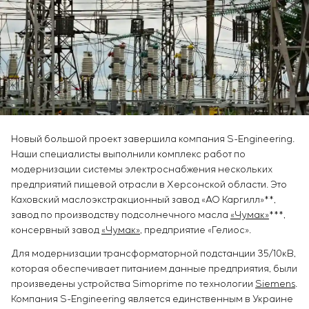
Химическая промышленность
Сервисное обслуживание
Simoprime
Вакансии
Цементная промышленность
КОНТАКТЫ
Управление проектами
Стажировка
Аутсорсинг
Ветеранам
Консалтинговые услуги
Индивидуальная разработка и испытания
щитового оборудования
Разработка математических моделей объектов
управления
Новый большой проект завершила компания S-Engineering.
Разработка специальных алгоритмов
Наши специалисты выполнили комплекс работ по
Разработка систем управления
модернизации системы электроснабжения нескольких
Энергоаудит
предприятий пищевой отрасли в Херсонской области. Это
Каховский маслоэкстракционный завод «АО Каргилл»**,
завод по производству подсолнечного масла
«Чумак»
***,
консервный завод
«Чумак»
, предприятие «Гелиос».
Для модернизации трансформаторной подстанции 35/10кВ,
которая обеспечивает питанием данные предприятия, были
произведены устройства Simoprime по технологии
Siemens
.
Компания S-Engineering является единственным в Украине