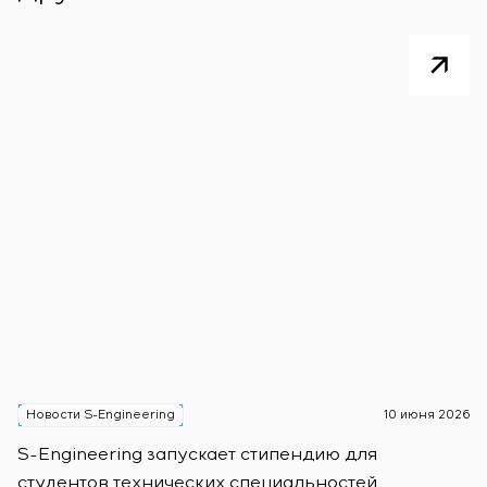
Новости S-Engineering
10 июня 2026
Н
S-Engineering запускает стипендию для
S
студентов технических специальностей
б