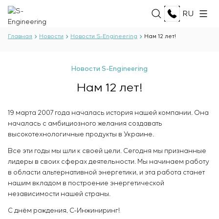
RU
Главная
Новости
Новости S-Engineering
Нам 12 лет!
О НАС
Новости S-Engineering
О компании
Нам 12 лет!
УСЛУГИ
История
Производственный комплекс
Разработка проектной документации
19 марта 2007 года началась история нашей компании. Она
Документы
РЕШЕНИЯ
Разработка программного обеспечения
началась с амбициозного желания создавать
Партнёрство
Испытания и контроль качества
высокотехнологичные продукты в Украине.
Отзывы и награды
Нефть и газ
электротехнической лаборатории
ТЕХНОЛОГИИ
Новости
Все эти годы мы шли к своей цели. Сегодня мы признанные
Пищевая промышленность
Производство и поставка оборудования
лидеры в своих сферах деятельности. Мы начинаем работу
Энергетика
заказчику
Oberon
в области альтернативной энергетики, и эта работа станет
Целлюлозно-бумажная промышленность
ПРОЕКТЫ
Монтаж оборудования
Selam
нашим вкладом в построение энергетической
Тяжёлая промышленность
Пуско-наладочные работы
Senumac
независимости нашей страны.
Гражданское строительство
Ввод в эксплуатацию и обучение персонала
Senuvol
КАРЬЕРА
Инфраструктура
С днём рождения, С-Инжиниринг!
заказчика
Sivacon S8