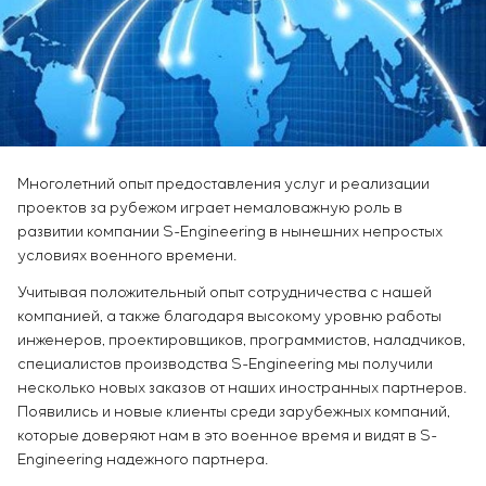
Химическая промышленность
Сервисное обслуживание
Simoprime
Вакансии
Цементная промышленность
КОНТАКТЫ
Управление проектами
Стажировка
Аутсорсинг
Ветеранам
Консалтинговые услуги
Индивидуальная разработка и испытания
щитового оборудования
Разработка математических моделей объектов
Многолетний опыт предоставления услуг и реализации
управления
проектов за рубежом играет немаловажную роль в
Разработка специальных алгоритмов
развитии компании S-Engineering в нынешних непростых
Разработка систем управления
условиях военного времени.
Энергоаудит
Учитывая положительный опыт сотрудничества с нашей
компанией, а также благодаря высокому уровню работы
инженеров, проектировщиков, программистов, наладчиков,
специалистов производства S-Engineering мы получили
несколько новых заказов от наших иностранных партнеров.
Появились и новые клиенты среди зарубежных компаний,
которые доверяют нам в это военное время и видят в S-
Engineering надежного партнера.