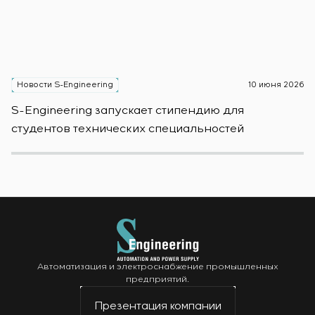
Новости S-Engineering
10 июня 2026
Н
S-Engineering запускает стипендию для
S
студентов технических специальностей
б
Автоматизация и электроснабжение промышленных
предприятий.
Презентация компании