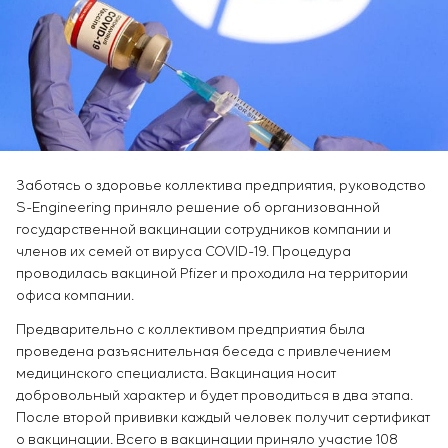
Химическая промышленность
Сервисное обслуживание
Simoprime
Вакансии
Цементная промышленность
КОНТАКТЫ
Управление проектами
Стажировка
Аутсорсинг
Ветеранам
Консалтинговые услуги
Индивидуальная разработка и испытания
щитового оборудования
Разработка математических моделей объектов
управления
Заботясь о здоровье коллектива предприятия, руководство
S-Engineering приняло решение об организованной
Разработка специальных алгоритмов
государственной вакцинации сотрудников компании и
Разработка систем управления
членов их семей от вируса COVID-19. Процедура
Энергоаудит
проводилась вакциной Pfizer и проходила на территории
офиса компании.
Предварительно с коллективом предприятия была
проведена разъяснительная беседа с привлечением
медицинского специалиста. Вакцинация носит
добровольный характер и будет проводиться в два этапа.
После второй прививки каждый человек получит сертификат
о вакцинации. Всего в вакцинации приняло участие 108