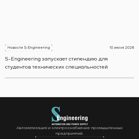
Новости S-Engineering
10 июня 2026
Н
S-Engineering запускает стипендию для
S
студентов технических специальностей
б
Автоматизация и электроснабжение промышленных
предприятий.