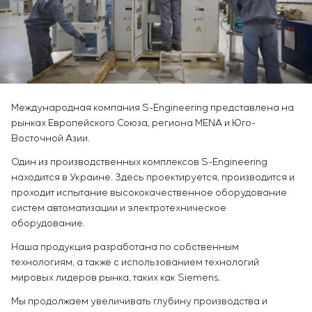
Химическая промышленность
Сервисное обслуживание
Simoprime
Вакансии
Цементная промышленность
КОНТАКТЫ
Управление проектами
Стажировка
Аутсорсинг
Ветеранам
Консалтинговые услуги
Индивидуальная разработка и испытания
щитового оборудования
Международная компания S-Engineering представлена на
Разработка математических моделей объектов
рынках Европейского Союза, региона MENA и Юго-
управления
Восточной Азии.
Разработка специальных алгоритмов
Один из производственных комплексов S-Engineering
Разработка систем управления
находится в Украине. Здесь проектируется, производится и
Энергоаудит
проходит испытание высококачественное оборудование
систем автоматизации и электротехническое
оборудование.
Наша продукция разработана по собственным
технологиям, а также с использованием технологий
мировых лидеров рынка, таких как Siemens.
Мы продолжаем увеличивать глубину производства и