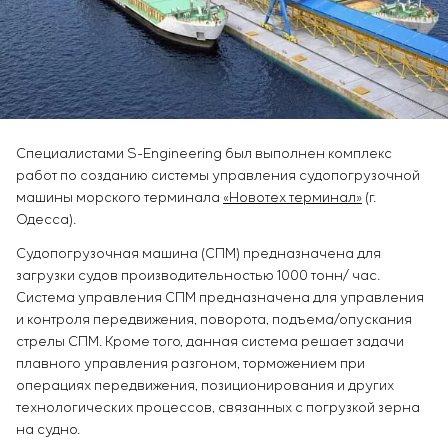
Химическая промышленность
Сервисное обслуживание
Simoprime
Вакансии
Цементная промышленность
КОНТАКТЫ
Управление проектами
Стажировка
Аутсорсинг
Ветеранам
Консалтинговые услуги
Индивидуальная разработка и испытания
щитового оборудования
Специалистами S-Engineering был выполнен комплекс
Разработка математических моделей объектов
работ по созданию системы управления судопогрузочной
управления
машины морского терминала
«Новотех терминал»
(г.
Разработка специальных алгоритмов
Одесса).
Разработка систем управления
Судопогрузочная машина (СПМ) предназначена для
Энергоаудит
загрузки судов производительностью 1000 тонн/ час.
Система управления СПМ предназначена для управления
и контроля передвижения, поворота, подъема/опускания
стрелы СПМ. Кроме того, данная система решает задачи
плавного управления разгоном, торможением при
операциях передвижения, позиционирования и других
технологических процессов, связанных с погрузкой зерна
на судно.