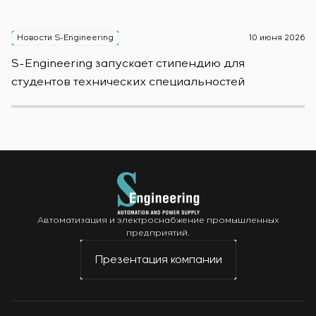
Новости S-Engineering
10 июня 2026
Н
S-Engineering запускает стипендию для
S
студентов технических специальностей
б
Автоматизация и электроснабжение промышленных
предприятий.
Презентация компании