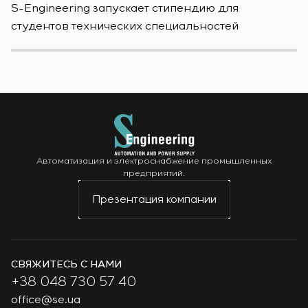
S-Engineering запускает стипендию для
S
студентов технических специальностей
б
Автоматизация и электроснабжение промышленных
предприятий.
Презентация компании
СВЯЖИТЕСЬ С НАМИ
+38 048 730 57 40
office@se.ua