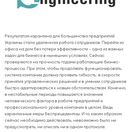
Химическая промышленность
Сервисное обслуживание
Simoprime
Вакансии
Цементная промышленность
КОНТАКТЫ
Управление проектами
Стажировка
Аутсорсинг
Ветеранам
Консалтинговые услуги
Индивидуальная разработка и испытания
Результатом карантина для большинства предприятий
щитового оборудования
Украины стала удаленная работа сотрудников. Перейти из
Разработка математических моделей объектов
офиса на дом без потери эффективности – одна из важных
управления
задач для бизнеса в нынешних условиях. Сейчас
Разработка специальных алгоритмов
проверяются на прочность годами работающие бизнес-
процессы. При этом, чтобы продолжать функционировать,
Разработка систем управления
система компании должна проявить гибкость: в скорости
Энергоаудит
принятия управленческих решений и в умении сотрудников
быстро адаптироваться к новым обстоятельствам. Конечно,
в нестабильные периоды повышается значение
человеческого фактора в работе предприятий и
профессионального уровня компании в целом. Ведь
карантинные меры беспрецедентны. И то, каким образом
сейчас необходимо действовать, невозможно было ни
предусмотреть, ни описать ни в одном протоколе.