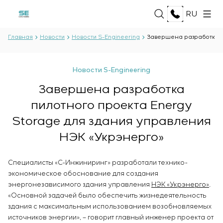
RU
Главная
Новости
Новости S-Engineering
Завершена разработка п
О НАС
Новости S-Engineering
О компании
Завершена разработка
УСЛУГИ
История
пилотного проекта Energy
Производственный комплекс
Разработка проектной документации
Документы
Storage для здания управления
РЕШЕНИЯ
Разработка программного обеспечения
Партнёрство
НЭК «Укрэнерго»
Испытания и контроль качества
Отзывы и награды
Нефть и газ
электротехнической лаборатории
ТЕХНОЛОГИИ
Новости
Пищевая промышленность
Производство и поставка оборудования
Специалисты «С-Инжиниринг» разработали технико-
Энергетика
заказчику
Oberon
экономическое обоснование для создания
Целлюлозно-бумажная промышленность
ПРОЕКТЫ
Монтаж оборудования
энергонезависимого здания управления
Selam
НЭК «Укрэнерго»
.
Тяжёлая промышленность
«Основной задачей было обеспечить жизнедеятельность
Пуско-наладочные работы
Senumac
Гражданское строительство
здания с максимальным использованием возобновляемых
Ввод в эксплуатацию и обучение персонала
Senuvol
КАРЬЕРА
Инфраструктура
источников энергии», – говорит главный инженер проекта от
заказчика
Sivacon S8