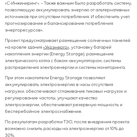
Химическая промышленность
«С-Инжиниринг». – Также важным было разработать систему,
Сервисное обслуживание
Simoprime
Вакансии
Цементная промышленность
позволяющую аккумулировать энергию от альтернативных
КОНТАКТЫ
Управление проектами
Стажировка
источников при отсутствии потребления. И обеспечить учет,
Аутсорсинг
Ветеранам
прогнозирование и балансирование потребления
Консалтинговые услуги
энергоресурсов».
Индивидуальная разработка и испытания
Проект предусматривает размещение солнечных панелей
щитового оборудования
на кровле здания
«Укрэнерго»
, установку батарей
Разработка математических моделей объектов
накопления энергии (Energy Storage), размещение
управления
электрического котла с баком-аккумулятором, системы
Разработка специальных алгоритмов
распределения электроенергии и системы мониторинга.
Разработка систем управления
При этом накопители Energy Storage позволяют
Энергоаудит
аккумулировать электроэнергию в часы отсутствия
нагрузки, обеспечивают сглаживание пиковых нагрузок и
регулирование частоты, улучшают качество
электроэнергии, обеспечивают резервную мощность и
бесперебойное электроснабжение.
По результатам разработки ТЭО, после внедрения проекта
возможно снизить расходы на электроэнергию от 10% до
30%.