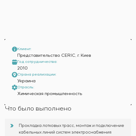
Химическая промышленность
Сервисное обслуживание
Simoprime
Вакансии
Цементная промышленность
КОНТАКТЫ
Управление проектами
Стажировка
Аутсорсинг
Ветеранам
Консалтинговые услуги
Индивидуальная разработка и испытания
щитового оборудования
Разработка математических моделей объектов
Клиент:
Представительство CERIC, г. Киев
управления
Год сотрудничества:
Разработка специальных алгоритмов
2010
Разработка систем управления
Страна реализации:
Энергоаудит
Украина
Отрасль:
Химическая промышленность
Что было выполнено
Прокладка лотковых трасс, монтаж и подключение
кабельных линий систем электроснабжения