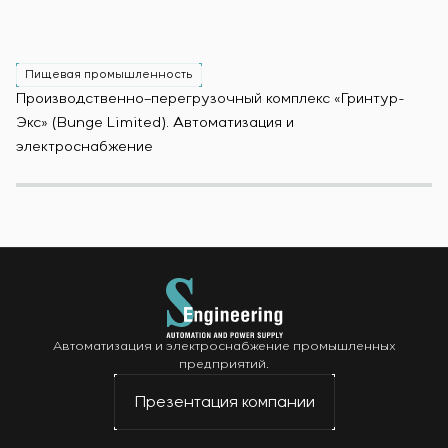
Пищевая промышленность
Производственно–перегрузочный комплекс «Гринтур-
За
Экс» (Bunge Limited). Автоматизация и
М
электроснабжение
Автоматизация и электроснабжение промышленных
предприятий.
Презентация компании