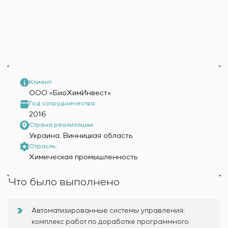
Химическая промышленность
Сервисное обслуживание
Simoprime
Вакансии
Цементная промышленность
КОНТАКТЫ
Управление проектами
Стажировка
Аутсорсинг
Ветеранам
Консалтинговые услуги
Индивидуальная разработка и испытания
щитового оборудования
Разработка математических моделей объектов
Клиент:
ООО «БиоХимИнвест»
управления
Год сотрудничества:
Разработка специальных алгоритмов
2016
Разработка систем управления
Страна реализации:
Энергоаудит
Украина, Винницкая область
Отрасль:
Химическая промышленность
Что было выполнено
Автоматизированные системы управления:
комплекс работ по доработке программного