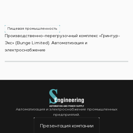
Пищевая промышленность
Производственно–перегрузочный комплекс «Гринтур-
За
Экс» (Bunge Limited). Автоматизация и
М
электроснабжение
Автоматизация и электроснабжение промышленных
предприятий.
Презентация компании