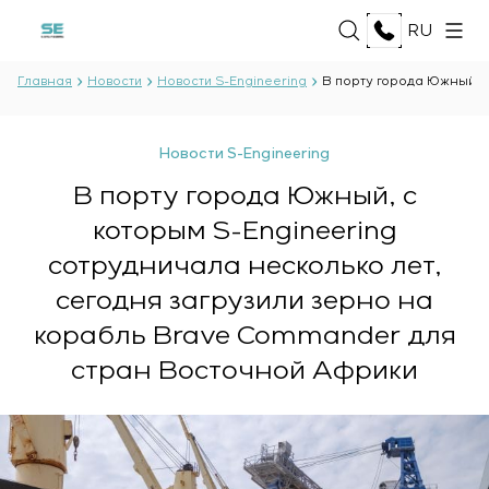
RU
Главная
Новости
Новости S-Engineering
В порту города Южный, с
О НАС
Новости S-Engineering
О компании
В порту города Южный, с
УСЛУГИ
История
которым S-Engineering
Производственный комплекс
Разработка проектной документации
Документы
сотрудничала несколько лет,
РЕШЕНИЯ
Разработка программного обеспечения
Партнёрство
сегодня загрузили зерно на
Испытания и контроль качества
Отзывы и награды
Нефть и газ
электротехнической лаборатории
ТЕХНОЛОГИИ
корабль Brave Commander для
Новости
Пищевая промышленность
Производство и поставка оборудования
стран Восточной Африки
Энергетика
заказчику
Oberon
Целлюлозно-бумажная промышленность
ПРОЕКТЫ
Монтаж оборудования
Selam
Тяжёлая промышленность
Пуско-наладочные работы
Senumac
Гражданское строительство
Ввод в эксплуатацию и обучение персонала
Senuvol
КАРЬЕРА
Инфраструктура
заказчика
Sivacon S8