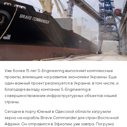
Химическая промышленность
Сервисное обслуживание
Simoprime
Вакансии
Цементная промышленность
КОНТАКТЫ
Управление проектами
Стажировка
Аутсорсинг
Ветеранам
Консалтинговые услуги
Индивидуальная разработка и испытания
щитового оборудования
Разработка математических моделей объектов
управления
Разработка специальных алгоритмов
Разработка систем управления
Уже более 15 лет S-Engineering выполняет комплексные
Энергоаудит
проекты, влияющие на развитие экономики Украины. Еще
один важный проект реализуется в Украине, в том числе, и
благодаря вкладу компании S-Engineering в
совершенствование инфраструктурных объектов нашей
страны.
Сегодня в порту Южный в Одесской области загрузили
зерно на корабль Brave Commander для стран Восточной
Африки. Он отправится в Эфиопию уже завтра. Погрузка