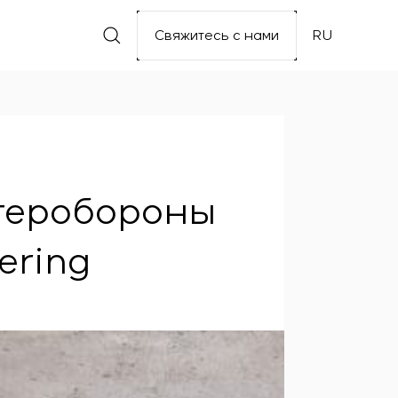
Свяжитесь с нами
RU
 теробороны
ering