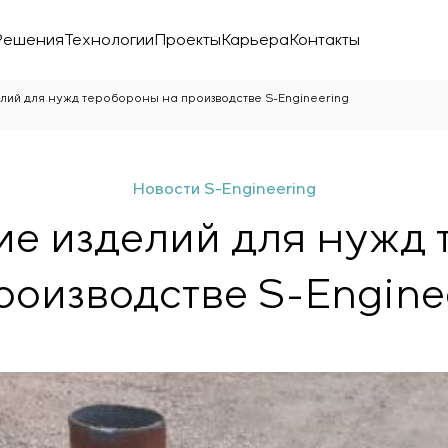
Решения
Технологии
Проекты
Карьера
Контакты
елий для нужд теробороны на производстве S-Engineering
Новости S-Engineering
ие изделий для нужд
роизводстве S-Engine
ой лаборатории
ика