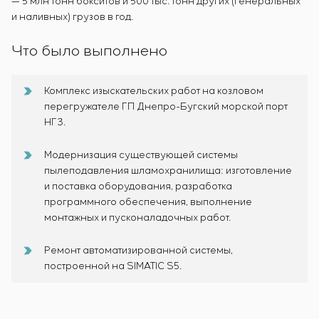
— 5 млн тонн бокситов и 500 тыс. тонн других (генеральных
и наливных) грузов в год.
Что было выполнено
Комплекс изыскательских работ на козловом
перегружателе ГП Днепро-Бугский морской порт
НГЗ.
Модернизация существующей системы
пылеподавления шламохранилища: изготовление
и поставка оборудования, разработка
программного обеспечения, выполнение
монтажных и пусконаладочных работ.
Ремонт автоматизированной системы,
построенной на SIMATIC S5.