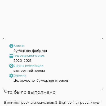
Химическая промышленность
Сервисное обслуживание
Simoprime
Вакансии
Цементная промышленность
КОНТАКТЫ
Управление проектами
Стажировка
Аутсорсинг
Ветеранам
Консалтинговые услуги
Индивидуальная разработка и испытания
щитового оборудования
Разработка математических моделей объектов
управления
Клиент:
Разработка специальных алгоритмов
бумажная фабрика
Разработка систем управления
Год сотрудничества:
2020-2021
Энергоаудит
Страна реализации:
экспортный проект
Отрасль:
Целлюлозно-бумажная отрасль
Что было выполнено
В рамках проекта специалисты S-Engineering провели аудит