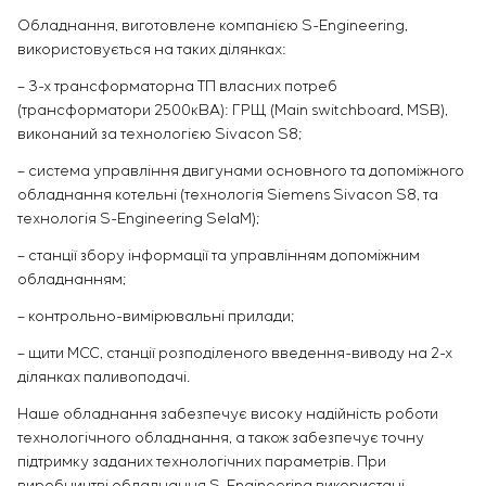
Обладнання, виготовлене компанією S-Engineering,
використовується на таких ділянках:
– 3-х трансформаторна ТП власних потреб
(трансформатори 2500кВА): ГРЩ (Main switchboard, MSB),
виконаний за технологією Sivacon S8;
– система управління двигунами основного та допоміжного
обладнання котельні (технологія Siemens Sivacon S8, та
технологія S-Engineering SelaM);
– станції збору інформації та управлінням допоміжним
обладнанням;
– контрольно-вимірювальні прилади;
– щити МСС, станції розподіленого введення-виводу на 2-х
ділянках паливоподачі.
Наше обладнання забезпечує високу надійність роботи
технологічного обладнання, а також забезпечує точну
підтримку заданих технологічних параметрів. При
виробництві обладнання S-Engineering використані