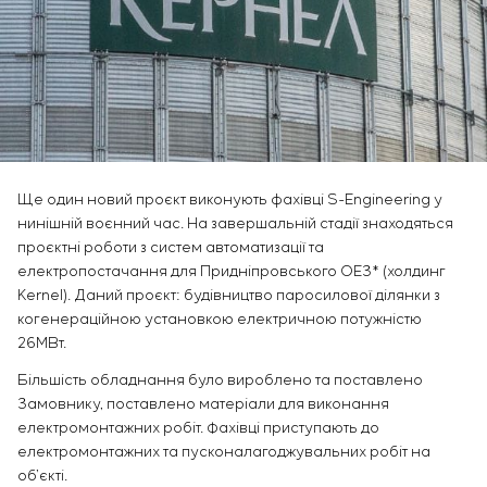
Інфраструктура
замовника
Sivacon S8
Вакансії
Хімічна промисловість
КОНТАКТИ
Сервісне обслуговування
Simoprime
Стажування
Цементна промисловість
Управління проєктами
BESS
Ветеранам
Аутсорсинг
Консалтингові послуги
Індивідуальна розробка та випробування
щитового обладнання
Ще один новий проєкт виконують фахівці S-Engineering у
Розробка математичних моделей об’єктів
нинішній воєнний час. На завершальній стадії знаходяться
управління
проєктні роботи з систем автоматизації та
Розробка спеціальних алгоритмів
електропостачання для Придніпровського ОЕЗ* (холдинг
Розробка систем управління
Kernel). Даний проєкт: будівництво паросилової ділянки з
Енергоаудит
когенераційною установкою електричною потужністю
26МВт.
Більшість обладнання було вироблено та поставлено
Замовнику, поставлено матеріали для виконання
електромонтажних робіт. Фахівці приступають до
електромонтажних та пусконалагоджувальних робіт на
об’єкті.