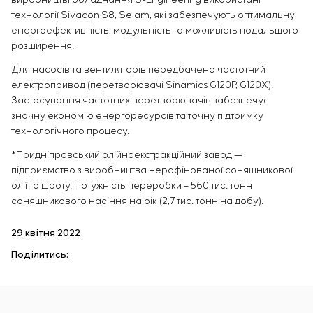
технології Sivacon S8, Selam, які забезпечують оптимальну
енергоефективність, модульність та можливість подальшого
розширення.
Для насосів та вентиляторів передбачено частотний
електропривод (перетворювачі Sinamics G120P, G120X).
Застосування частотних перетворювачів забезпечує
значну економію енергоресурсів та точну підтримку
технологічного процесу.
*Придніпровський олійноекстракційний завод —
підприємство з виробництва нерафінованої соняшникової
олії та шроту. Потужність переробки – 560 тис. тонн
соняшникового насіння на рік (2,7 тис. тонн на добу).
29 квітня 2022
Поділитись: