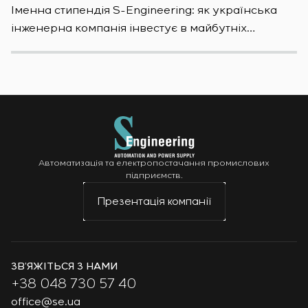
Іменна стипендія S-Engineering: яĸ уĸраїнсьĸа
S
інженерна ĸомпанія інвестує в майбутніх
E
фахівців
S
Автоматизація та електропостачання промислових
підприємств.
Презентація компанії
ЗВ’ЯЖІТЬСЯ З НАМИ
+38 048 730 57 40
office@se.ua