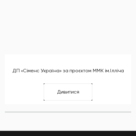
ДП «Сіменс Україна» за проєктом ММК ім.Ілліча
Дивитися