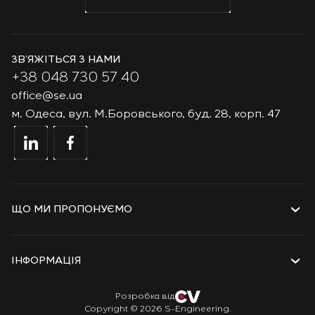
ЗВ’ЯЖІТЬСЯ З НАМИ
+38 048 730 57 40
office@se.ua
м. Одеса, вул. М.Боровського, буд. 28, корп. 47
ЩО МИ ПРОПОНУЄМО
Послуги
Рішення
ІНФОРМАЦІЯ
Технології та продукти
Проєкти
Про компанію
Розробка від
Copyright © 2026 S-Engineering.
Стажування
Історія