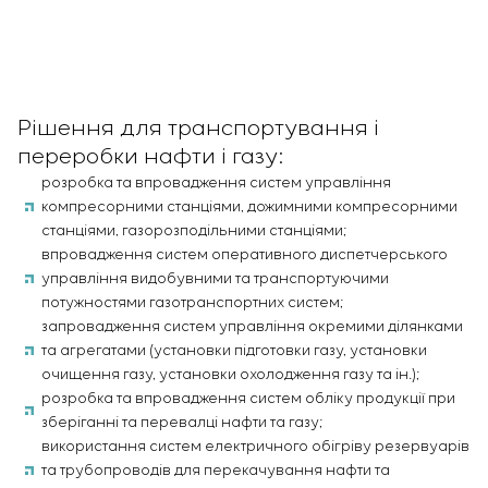
Рішення для транспортування і
переробки нафти і газу:
розробка та впровадження систем управління
компресорними станціями, дожимними компресорними
станціями, газорозподільними станціями;
впровадження систем оперативного диспетчерського
управління видобувними та транспортуючими
потужностями газотранспортних систем;
запровадження систем управління окремими ділянками
та агрегатами (установки підготовки газу, установки
очищення газу, установки охолодження газу та ін.);
розробка та впровадження систем обліку продукції при
зберіганні та перевалці нафти та газу;
використання систем електричного обігріву резервуарів
та трубопроводів для перекачування нафти та