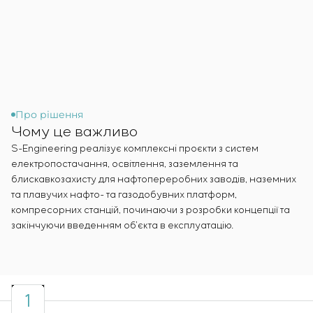
Інфраструктура
замовника
Sivacon S8
Вакансії
Хімічна промисловість
КОНТАКТИ
Сервісне обслуговування
Simoprime
Стажування
Цементна промисловість
Управління проєктами
BESS
Ветеранам
Аутсорсинг
Консалтингові послуги
Індивідуальна розробка та випробування
щитового обладнання
Про рішення
Чому це важливо
Розробка математичних моделей об’єктів
управління
S-Engineering реалізує комплексні проєкти з систем
Розробка спеціальних алгоритмів
електропостачання, освітлення, заземлення та
блискавкозахисту для нафтопереробних заводів, наземних
Розробка систем управління
та плавучих нафто- та газодобувних платформ,
Енергоаудит
компресорних станцій, починаючи з розробки концепції та
закінчуючи введенням об’єкта в експлуатацію.
1