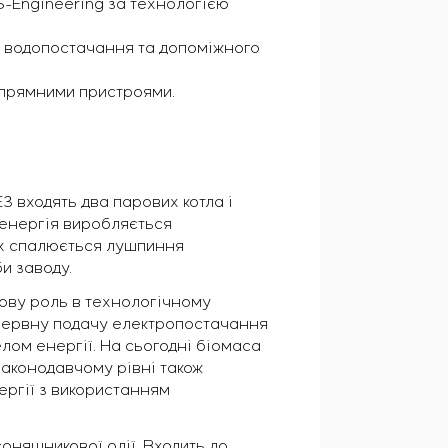
S-Engineering за технологією
го водопостачання та допоміжного
ипрямними пристроями.
 входять два парових котла і
 енергія виробляється
ких спалюється лушпиння
и заводу.
чову роль в технологічному
ерервну подачу електропостачання
ом енергії. На сьогодні біомаса
 законодавчому рівні також
ергії з використанням
оняшникової олії. Входить до