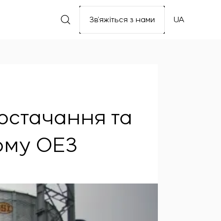
Зв’яжіться з нами
UA
постачання та
ому ОЕЗ