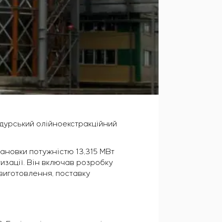
ндурський олійноекстракційний
ановки потужністю 13,315 МВт
изації. Він включав розробку
 виготовлення, поставку