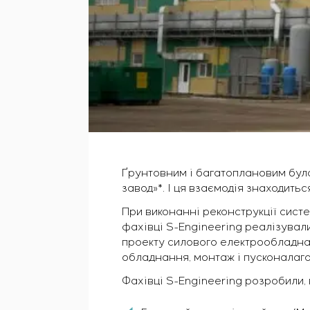
Ґрунтовним і багатоплановим була
завод»*. І ця взаємодія знаходитьс
При виконанні реконструкції сист
фахівці S-Engineering реалізувал
проекту силового електрообладнанн
обладнання, монтаж і пусконалаг
Фахівці S-Engineering розробили, 