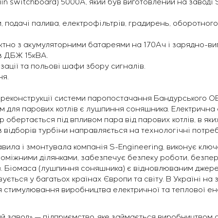
in switchboard) 5000А, який був виготовлений на заводі 
, подачі палива, електрофільтрів, градирень, оборотно
ектно з акумуляторними батареями на 170Ач і зарядно-в
з ДБЖ 15кВА.
ації та польові шафи збору сигналів.
ня.
реконструкції системи паропостачання Бандурського ОЕЗ
 для парових котлів є лушпиння соняшника. Електрична
р обертається під впливом пара від парових котлів, в я
з відборів турбіни направляється на технологічні потреб
авила і змонтувала компанія S-Engineering, виконує клю
опоміжними ділянками, забезпечує безпеку роботи, безп
. Біомаса (лушпиння соняшника) є відновлюваним джерел
вується у багатьох країнах Європи та світу. В Україні на
 стимулювання виробництва електричної та теплової ен
й завод» — підприємство, яке займається виробництвом с