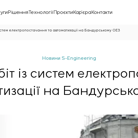
уги
Рішення
Технології
Проєкти
Кар’єра
Контакти
систем електропостачання та автоматизації на Бандурському ОЕЗ
Новини S-Engineering
іт із систем електро
тизації на Бандурськ
нічної лабораторії