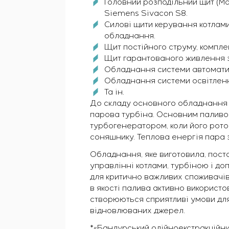
Головний розподільний щит (Ma
Siemens Sivacon S8.
Силові щити керування котлами
обладнання.
Щит постійного струму, компл
Щит гарантованого живлення 
Обладнання системи автоматиз
Обладнання системи освітлен
Та ін.
До складу основного обладнання 
парова турбіна. Основним паливом
турбогенератором, коли його рото
соняшнику. Теплова енергія пара 
Обладнання, яке виготовила, пост
управлінні котлами, турбіною і д
для критично важливих споживачів
в якості палива активно використо
створюються сприятливі умови для
відновлюваних джерел.
*«Бандурський олійноекстракційни