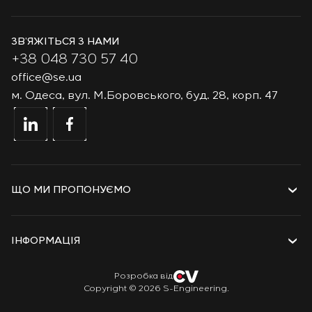
ЗВ’ЯЖІТЬСЯ З НАМИ
+38 048 730 57 40
office@se.ua
м. Одеса, вул. М.Боровського, буд. 28, корп. 47
ЩО МИ ПРОПОНУЄМО
Послуги
Рішення
ІНФОРМАЦІЯ
Технології та продукти
Проєкти
Про компанію
Розробка від
Copyright © 2026 S-Engineering.
Стажування
Історія
Ветеранам
Документи