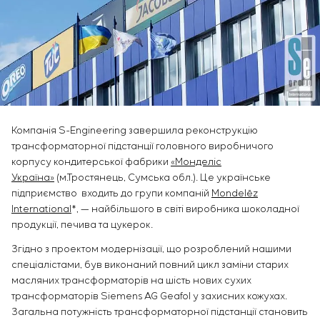
Інфраструктура
замовника
Sivacon S8
Вакансії
Хімічна промисловість
КОНТАКТИ
Сервісне обслуговування
Simoprime
Стажування
Цементна промисловість
Управління проєктами
BESS
Ветеранам
Аутсорсинг
Консалтингові послуги
Індивідуальна розробка та випробування
щитового обладнання
Компанія S-Engineering завершила реконструкцію
Розробка математичних моделей об’єктів
трансформаторної підстанції головного виробничого
управління
корпусу кондитерської фабрики
«Монделіс
Розробка спеціальних алгоритмів
Україна»
(м.Тростянець, Сумська обл.). Це українське
Розробка систем управління
підприємство входить до групи компаній
Mondelēz
Енергоаудит
International
*, — найбільшого в світі виробника шоколадної
продукції, печива та цукерок.
Згідно з проектом модернізації, що розроблений нашими
спеціалістами, був виконаний повний цикл заміни старих
масляних трансформаторів на шість нових сухих
трансформаторів Siemens AG Geafol у захисних кожухах.
Загальна потужність трансформаторної підстанції становить