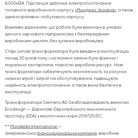
6000кВА. Підстанція здійснює електропостачання
головного виробничого корпусу
«Монделіс Україна»
, а також
адміністративно-побутового корпусу.
Важливо відзначити, що роботи були виконані в умовах
діючого харчового підприємства з безперервним
виробничим циклом, без зупинки виробництва.
Старі силові трансформатори були введені в експлуатацію
понад 30 років тому і на момент заміни були фізично і
морально застарілими, повністю виробили ресурс. Нові
трансформатори забезпечують економічність за рахунок
низьких втрат і затрат на обслуговування, підвищують
надійність електропостачання, а також вони безпечні в
експлуатації.
Трансформатори Siemens AG Geafol відповідають вимогам
Ecodesign — Директиві Європейського економічного
простору (EEA) з екологічних норм 209/125/EC.
**
Mondelēz International
—
американська
транснаціональна компанія
, виробник