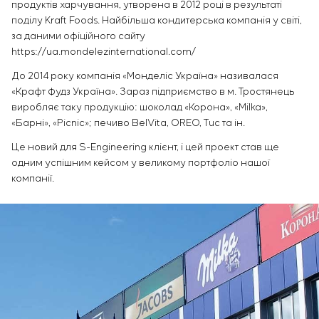
продуктів харчування, утворена в 2012 році в результаті
поділу Kraft Foods. Найбільша кондитерська компанія у світі,
за даними офіційного сайту
https://ua.mondelezinternational.com/
До 2014 року компанія «Монделіс Україна» називалася
«Крафт Фудз Україна». Зараз підприємство в м. Тростянець
виробляє таку продукцію: шоколад «Корона», «Milka»,
«Барні», «Picnic»; печиво BelVita, OREO, Tuc та ін.
Це новий для S-Engineering клієнт, і цей проект став ще
одним успішним кейсом у великому портфоліо нашої
компанії.