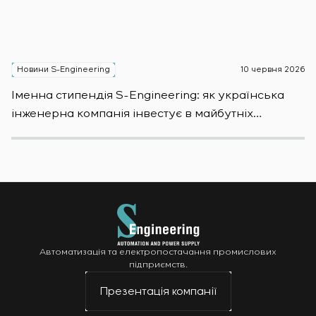
Новини S-Engineering
10 червня 2026
Н
Іменна стипендія S-Engineering: яĸ уĸраїнсьĸа
S
інженерна ĸомпанія інвестує в майбутніх
E
фахівців
S
Автоматизація та електропостачання промислових
підприємств.
Презентація компанії