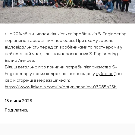
Інфраструктура
замовника
Sivacon S8
Вакансії
Хімічна промисловість
КОНТАКТИ
Сервісне обслуговування
Simoprime
Стажування
Цементна промисловість
Управління проєктами
BESS
Ветеранам
Аутсорсинг
Консалтингові послуги
«На 20% збільшилася кількість співробітників S-Engineering
порівняно з довоєнним періодом. При цьому зросла і
Індивідуальна розробка та випробування
відповідальність перед співробітниками та партнерами у
щитового обладнання
цей воєнний час», – зазначає засновник S-Engineering
Розробка математичних моделей об’єктів
Батир Аннаєв.
управління
Більш детально про причини потреби підприємства S-
Розробка спеціальних алгоритмів
Engineering у нових кадрах він розповідає у
публікації
на
Розробка систем управління
своїй сторінці в мережі LinkedIn:
Енергоаудит
https://www.linkedin.com/in/batyr-annaiev-03085b25b
13 січня 2023
Поділитись: