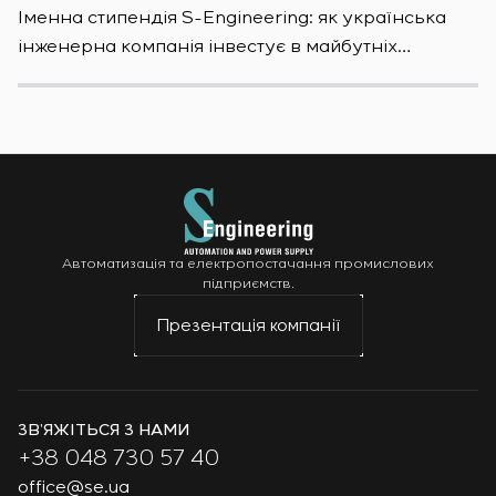
Іменна стипендія S-Engineering: яĸ уĸраїнсьĸа
S
інженерна ĸомпанія інвестує в майбутніх
E
фахівців
S
Автоматизація та електропостачання промислових
підприємств.
Презентація компанії
ЗВ’ЯЖІТЬСЯ З НАМИ
+38 048 730 57 40
office@se.ua