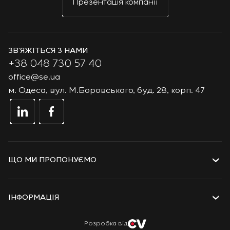
Презентація компанії
ЗВ’ЯЖІТЬСЯ З НАМИ
+38 048 730 57 40
office@se.ua
м. Одеса, вул. М.Боровського, буд. 28, корп. 47
ЩО МИ ПРОПОНУЄМО
Послуги
Рішення
ІНФОРМАЦІЯ
Технології та продукти
Проєкти
Про компанію
Розробка від