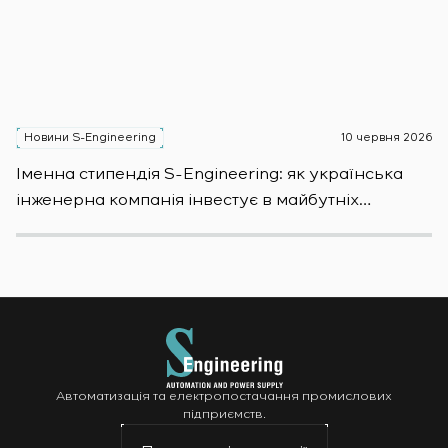
Новини S-Engineering
10 червня 2026
Н
Іменна стипендія S-Engineering: яĸ уĸраїнсьĸа
S
інженерна ĸомпанія інвестує в майбутніх
E
фахівців
S
Автоматизація та електропостачання промислових
підприємств.