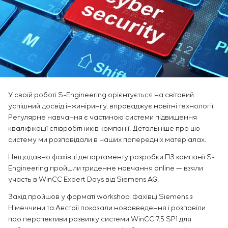
Інфраструктура
замовника
Sivacon S8
Вакансії
Хімічна промисловість
КОНТАКТИ
Сервісне обслуговування
Simoprime
Стажування
Цементна промисловість
Управління проєктами
BESS
Ветеранам
Аутсорсинг
Консалтингові послуги
Індивідуальна розробка та випробування
щитового обладнання
Розробка математичних моделей об’єктів
У своїй роботі S-Engineering орієнтується на світовий
успішний досвід інжинірингу, впроваджує новітні технології.
управління
Регулярне навчання є частиною системи підвищення
Розробка спеціальних алгоритмів
кваліфікації співробітників компанії. Детальніше про цю
Розробка систем управління
систему ми розповідали в наших попередніх матеріалах.
Енергоаудит
Нещодавно фахівці департаменту розробки ПЗ компанії S-
Engineering пройшли триденне навчання online — взяли
участь в WinCC Expert Days від Siemens AG.
Захід пройшов у форматі workshop. Фахівці Siemens з
Німеччини та Австрії показали нововведення і розповіли
про перспективи розвитку системи WinCC 7.5 SP1 для