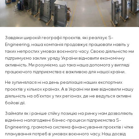
Інфраструктура
замовника
Sivacon S8
Вакансії
Хімічна промисловість
КОНТАКТИ
Сервісне обслуговування
Simoprime
Стажування
Цементна промисловість
Управління проєктами
BESS
Ветеранам
Аутсорсинг
Консалтингові послуги
Завдяки широкій географії проєктів, які реалізує S-
Індивідуальна розробка та випробування
Engineering, наша компанія продовжує працювати навіть у
щитового обладнання
таких непростих умовах воєнного часу. Своєю діяльністю ми
Розробка математичних моделей об’єктів
підтримуємо заклик уряду України відновити економічну
управління
активність. Ми розуміємо, що така наша допомога у вигляді
працюючого підприємства є важливою для нашої країни.
Розробка спеціальних алгоритмів
Розробка систем управління
Не зупинялася ні на день реалізація наших експортних
Енергоаудит
проєктів у кількох країнах. А в Україні ми вже відновили нашу
діяльність на об’єктах у тих регіонах, де не ведуться активні
бойові дії.
Займати як і раніше стійку позицію на ринку нам дозволяють
відмінно налагоджені бізнес-процеси підприємства S-
Engineering, грамотна система фінансування проєктів і чітке
планування потреб в умовах воєнного часу. Наш досвід