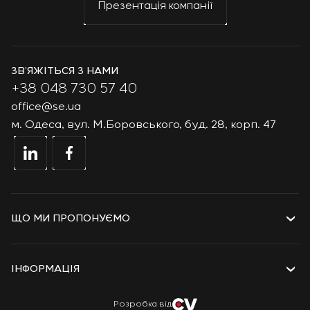
Презентація компанії
ЗВ’ЯЖІТЬСЯ З НАМИ
+38 048 730 57 40
office@se.ua
м. Одеса, вул. М.Боровського, буд. 28, корп. 47
ЩО МИ ПРОПОНУЄМО
Послуги
Рішення
ІНФОРМАЦІЯ
Технології та продукти
Проєкти
Про компанію
Розробка від