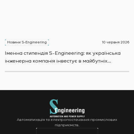
Новини S-Engineering
10 червня 2026
Н
Іменна стипендія S-Engineering: яĸ уĸраїнсьĸа
S
інженерна ĸомпанія інвестує в майбутніх
E
фахівців
S
Автоматизація та електропостачання промислових
підприємств.