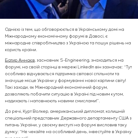
Інфраструктура
замовника
Sivacon S8
Вакансії
Хімічна промисловість
КОНТАКТИ
Сервісне обслуговування
Simoprime
Стажування
Цементна промисловість
Управління проєктами
BESS
Ветеранам
Аутсорсинг
Однією із тем, що обговорюється в Українському домі на
Консалтингові послуги
Міжнародному економічному форумі в Давосі, є
Індивідуальна розробка та випробування
міжнародне співробітництво з Україною та пошук рішень на
щитового обладнання
користь країни.
Розробка математичних моделей об’єктів
Батир Аннаєв
, засновник S-Engineering, знаходиться на
управління
Форумі, на своїй сторінці в мережі LinkedIn він зазначає: “Тут
Розробка спеціальних алгоритмів
особливо відчувається підтримка світової спільноти та
Розробка систем управління
значуще місце України у формуванні нової картини світу!
Енергоаудит
Такі заходи, як Міжнародний економічний форум,
дозволяють побачити ситуацію в Україні під новим кутом,
надихають і наповнюють новими смислами!”.
До речі, Курт Волкер, американський дипломат, колишній
спеціальний представник Державного департаменту США з
питань України, у своєму виступі на Форумі висловив таку
думку: “Не чекайте на особливий день, інвестуйте в Україну