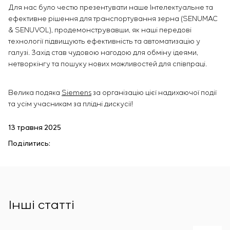
Інфраструктура
Для нас було честю презентувати наше Інтелектуальне та
замовника
Sivacon S8
Вакансії
Хімічна промисловість
КОНТАКТИ
ефективне рішення для транспортування зерна (SENUMAC
Сервісне обслуговування
Simoprime
Стажування
Цементна промисловість
& SENUVOL), продемонструвавши, як наші передові
Управління проєктами
BESS
Ветеранам
технології підвищують ефективність та автоматизацію у
Аутсорсинг
галузі. Захід став чудовою нагодою для обміну ідеями,
Консалтингові послуги
нетворкінгу та пошуку нових можливостей для співпраці.
Індивідуальна розробка та випробування
щитового обладнання
Велика подяка
Siemens
за організацію цієї надихаючої події
Розробка математичних моделей об’єктів
та усім учасникам за плідні дискусії!
управління
Розробка спеціальних алгоритмів
13 травня 2025
Розробка систем управління
Поділитись:
Енергоаудит
Інші статті