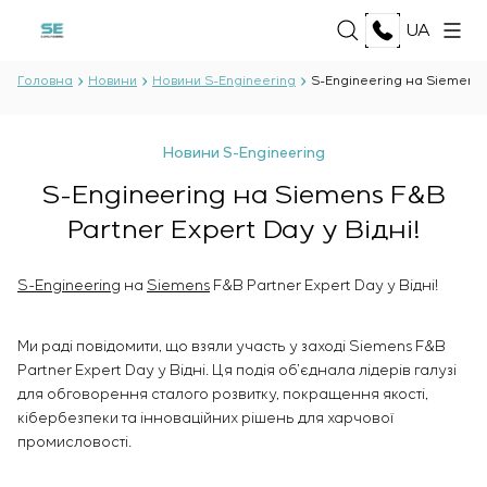
UA
Головна
Новини
Новини S-Engineering
S-Engineering на Siemens F
ПРО НАС
Новини S-Engineering
Про компанію
S-Engineering на Siemens F&B
ПОСЛУГИ
Історія
Partner Expert Day у Відні!
Виробничий комплекс
ВСІ ПОСЛУГИ
Документи
РІШЕННЯ
Розробка проєктної документації
Партнерство
S-Engineering
на
Siemens
F&B Partner Expert Day у Відні!
Розробка програмного забезпечення
Відгуки та нагороди
ВСІ РІШЕННЯ
Тестові випробування і контроль якості
ТЕХНОЛОГІЇ
Новини
Нафта і газ
Ми раді повідомити, що взяли участь у заході Siemens F&B
електротехнічної лабораторії
Харчова промисловість
Partner Expert Day у Відні. Ця подія об’єднала лідерів галузі
Виробництво і постачання обладнання
ВСІ ТЕХНОЛОГІЇ
Енергетика
ПРОЄКТИ
для обговорення сталого розвитку, покращення якості,
замовнику
Oberon
Целюлозно-паперова галузь
кібербезпеки та інноваційних рішень для харчової
Монтаж обладнання
SelaM
Важка промисловість
промисловості.
Пуско-налагоджувальні роботи
Senumac
КАР’ЄРА
Цивільне будівництво
Введення в експлуатацію і навчання персоналу
Senuvol