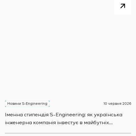
Новини S-Engineering
10 червня 2026
Н
Іменна стипендія S-Engineering: яĸ уĸраїнсьĸа
S
інженерна ĸомпанія інвестує в майбутніх
E
фахівців
S