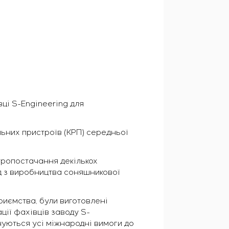
ці S-Engineering для
льних пристроїв (КРП) середньої
тропостачання декількох
од з виробництва соняшникової
риємства, були виготовлені
ції фахівців заводу S-
уються усі міжнародні вимоги до