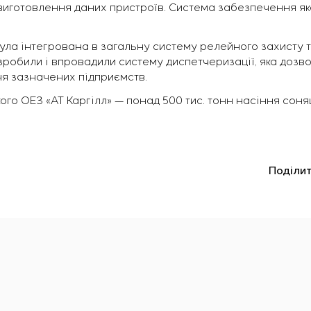
виготовлення даних пристроїв. Система забезпечення як
ла інтегрована в загальну систему релейного захисту т
озробили і впровадили систему диспетчеризації, яка доз
я зазначених підприємств.
го ОЕЗ «АТ Каргілл» — понад 500 тис. тонн насіння соняшн
Поділит