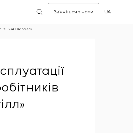
Зв’яжіться з нами
UA
о ОЕЗ «АТ Каргілл»
сплуатації
обітників
ілл»