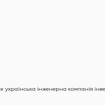
яĸ уĸраїнсьĸа інженерна ĸомпанія інве