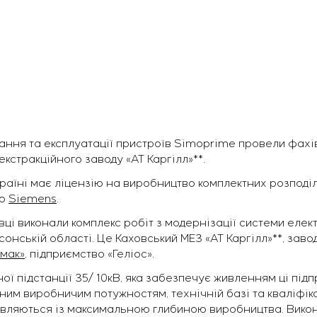
ння та експлуатації пристроїв Simoprime провели фахів
екстракційного заводу «АТ Каргілл»**.
країні має ліцензію на виробництво комплектних розподі
єю
Siemens
.
ці виконали комплекс робіт з модернізації системи елек
сонській області. Це Каховський МЕЗ «АТ Каргілл»**, зав
умак»
, підприємство «Геліос».
 підстанції 35/ 10кВ, яка забезпечує живленням ці підп
им виробничим потужностям, технічній базі та кваліфіка
овляються із максимальною глибиною виробництва. Викон