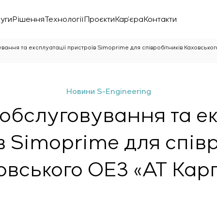
уги
Рішення
Технології
Проєкти
Кар’єра
Контакти
вання та експлуатації пристроїв Simoprime для співробітників Каховськог
Новини S-Engineering
 обслуговування та ек
в Simoprime для співр
овського ОЕЗ «АТ Карг
нічної лабораторії