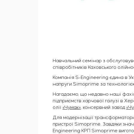
Навчальний семінар з обслуговува
співробітників Каховського олійно
Компанія S-Engineering єдина в У
напруги Simoprime за технологі
Нагадаємо, що недавно наші фахів
підприємств харчової галузі в Хер
олії
«Чумак»
, консервний завод
«Ч
Для модернізації трансформаторної
пристрої Simoprime. Завдяки значн
Engineering КРП Simoprime вигот