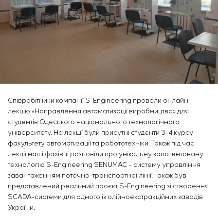
Інфраструктура
замовника
Sivacon S8
Вакансії
Хімічна промисловість
КОНТАКТИ
Сервісне обслуговування
Simoprime
Стажування
Цементна промисловість
Управління проєктами
BESS
Ветеранам
Аутсорсинг
Консалтингові послуги
Індивідуальна розробка та випробування
щитового обладнання
Розробка математичних моделей об’єктів
Співробітники компанії S-Engineering провели онлайн-
управління
лекцію «Направлення автоматизації виробництва» для
Розробка спеціальних алгоритмів
студентів Одеського національного технологічного
Розробка систем управління
університету. На лекції були присутні студенти 3-4 курсу
Енергоаудит
факультету автоматизації та робототехніки. Також під час
лекції наші фахівці розповіли про унікальну запатентовану
технологію S-Engineering SENUMAC – систему управління
завантаженням поточно-транспортної лінії. Також був
представлений реальний проєкт S-Engineering зі створення
SCADA-системи для одного із олійноекстракційних заводів
України.