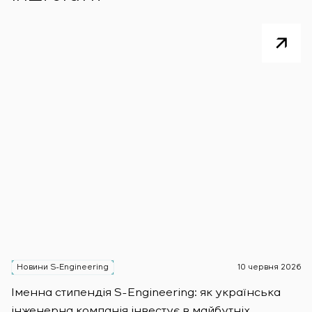
Новини S-Engineering
10 червня 2026
Н
Іменна стипендія S-Engineering: яĸ уĸраїнсьĸа
S
інженерна ĸомпанія інвестує в майбутніх
E