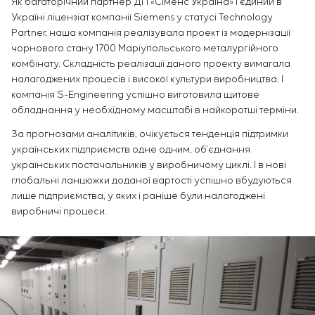
Як багаторічний партнер ДП «Сіменс Україна» і єдиний в
Україні ліцензіат компанії Siemens у статусі Technology
Partner, наша компанія реалізувала проект із модернізації
чорнового стану 1700 Маріупольського металургійного
комбінату. Складність реалізації даного проекту вимагала
налагоджених процесів і високої культури виробництва. І
компанія S-Engineering успішно виготовила щитове
обладнання у необхідному масштабі в найкоротші терміни.
За прогнозами аналітиків, очікується тенденція підтримки
українських підприємств одне одним, об’єднання
українських постачальників у виробничому циклі. І в нові
глобальні ланцюжки доданої вартості успішно вбудуються
лише підприємства, у яких і раніше були налагоджені
виробничі процеси.