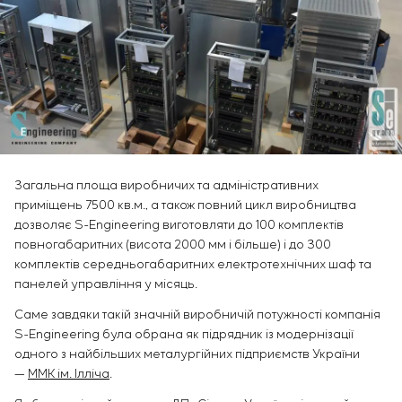
Інфраструктура
замовника
Sivacon S8
Вакансії
Хімічна промисловість
КОНТАКТИ
Сервісне обслуговування
Simoprime
Стажування
Цементна промисловість
Управління проєктами
BESS
Ветеранам
Аутсорсинг
Консалтингові послуги
Індивідуальна розробка та випробування
щитового обладнання
Розробка математичних моделей об’єктів
Загальна площа виробничих та адміністративних
управління
приміщень 7500 кв.м., а також повний цикл виробництва
Розробка спеціальних алгоритмів
дозволяє S-Engineering виготовляти до 100 комплектів
Розробка систем управління
повногабаритних (висота 2000 мм і більше) і до 300
Енергоаудит
комплектів середньогабаритних електротехнічних шаф та
панелей управління у місяць.
Саме завдяки такій значній виробничій потужності компанія
S-Engineering була обрана як підрядник із модернізації
одного з найбільших металургійних підприємств України
—
ММК ім. Ілліча
.