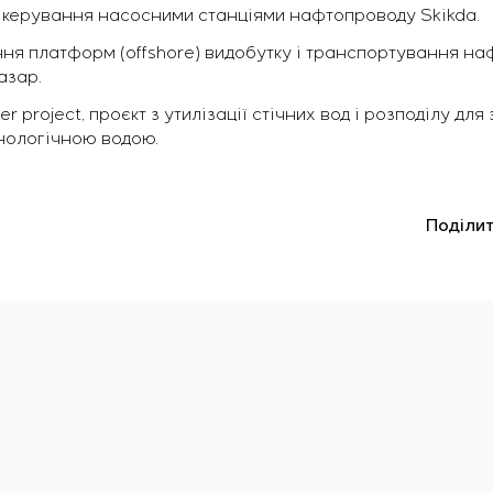
о керування насосними станціями нафтопроводу Skikda.
ня платформ (offshore) видобутку і транспортування на
азар.
project, проєкт з утилізації стічних вод і розподілу дл
нологічною водою.
Поділит