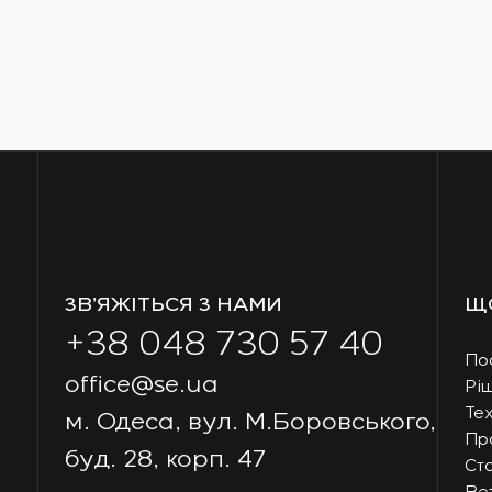
ЗВ’ЯЖІТЬСЯ З НАМИ
Щ
+38 048 730 57 40
По
office@se.ua
Рі
Тех
м. Одеса, вул. М.Боровського,
Пр
буд. 28, корп. 47
Ст
Ве