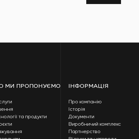
О МИ ПРОПОНУЄМО
ІНФОРМАЦІЯ
слуги
Про компанію
шення
Історія
нології та продукти
Документи
оєкти
Виробничий комплекс
ажування
Партнерство
теранам
Відгуки та нагороди