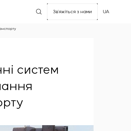
Зв’яжіться з нами
UA
ранспорту
нні систем
чання
орту