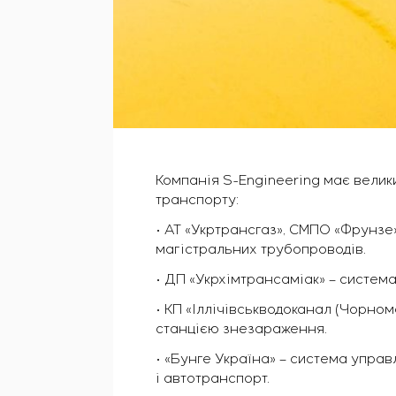
Компанія S-Engineering має велик
транспорту:
• АТ «Укртрансгаз», СМПО «Фрунзе
магістральних трубопроводів.
• ДП «Укрхімтрансаміак» – система
• КП «Іллічівськводоканал (Чорно
станцією знезараження.
• «Бунге Україна» – система упра
і автотранспорт.