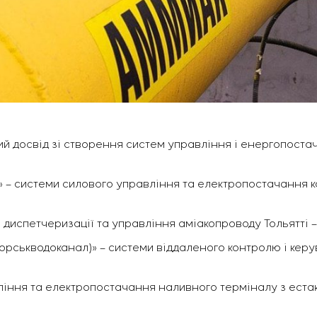
ий досвід зі створення систем управління і енергопост
» – системи силового управління та електропостачання 
 диспетчеризації та управління аміакопроводу Тольятті –
морськводоканал)» – системи віддаленого контролю і кер
вління та електропостачання наливного терміналу з ест