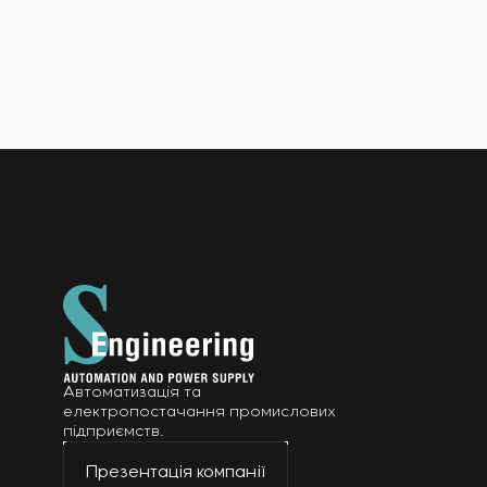
Автоматизація та
електропостачання промислових
підприємств.
Презентація компанії