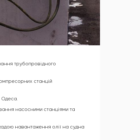
ачання трубопровідного
компресорних станцій
 Одеса.
ування насосними станціями та
акадою навантаження олії на судна