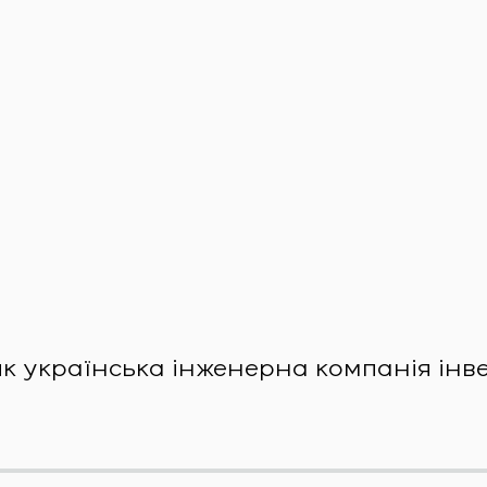
яĸ уĸраїнсьĸа інженерна ĸомпанія інве