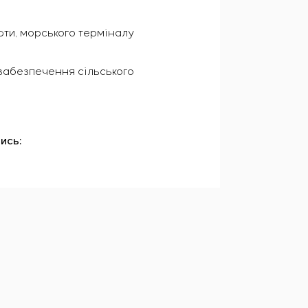
фти, морського терміналу
я забезпечення сільського
ись: