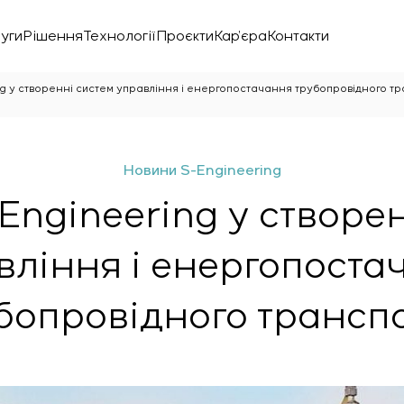
уги
Рішення
Технології
Проєкти
Кар’єра
Контакти
ng у створенні систем управління і енергопостачання трубопровідного т
Новини S-Engineering
Engineering у створе
вління і енергопоста
бопровідного трансп
нічної лабораторії