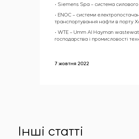
• Siemens Spa – система силовог
• ENOC – системи електропостачан
транспортування нафти в порту Х
• WTE – Umm Al Hayman wastewater 
господарства і промисловості тех
7 жовтня 2022
Інші статті