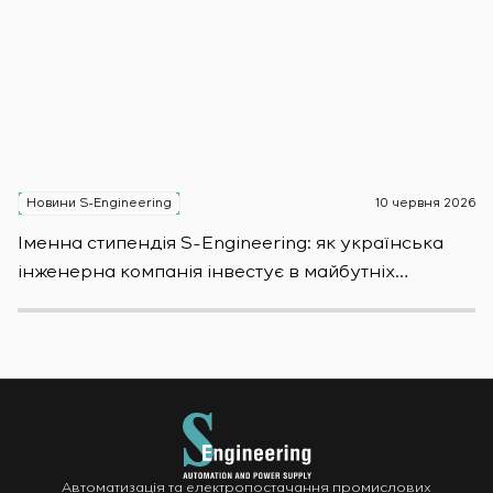
Новини S-Engineering
10 червня 2026
Н
Іменна стипендія S-Engineering: яĸ уĸраїнсьĸа
S
інженерна ĸомпанія інвестує в майбутніх
E
фахівців
S
Автоматизація та електропостачання промислових