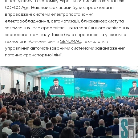
інвестуються в економіку України китайською компанією
COFCO Agri. Нашими фахівцями були спроектовані і
впроваджені системи електропостачання,
електрообладнання, автоматизації, блискавкозахисту та
заземлення, електроосвітлення та зовнішнього освітлення
зернового терміналу. Також була впроваджена унікальна
технологія «С-інжиніринг»
SENUMAC
. Технологія з
управління автоматизованими системами завантаження
поточно-транспортної лінії.