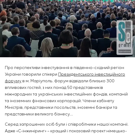
Інфраструктура
замовника
Sivacon S8
Вакансії
Хімічна промисловість
КОНТАКТИ
Сервісне обслуговування
Simoprime
Стажування
Цементна промисловість
Управління проєктами
BESS
Ветеранам
Аутсорсинг
Консалтингові послуги
Індивідуальна розробка та випробування
щитового обладнання
Розробка математичних моделей об’єктів
управління
Про перспективи інвестування в південно-східний регіон
Розробка спеціальних алгоритмів
України говорили спікери
Президентського інвестиційного
Розробка систем управління
форуму
в м. Маріуполь. Форум відвідали близько 300
Енергоаудит
впливових гостей, з них понад 50 представників
міжнародних та українських інвестиційних фондів, компаній
та іноземних фінансових корпорацій. Члени кабінету
Міністрів, представники посольств, іноземні банкіри та
представники великого бізнесу…
Серед запрошених осіб були і співробітники нашої компанії.
Адже «С-інжиніринг» – кращий і показовий проект німецько-