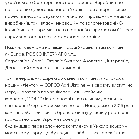
українського багаторічного партнерства. Виробництво
повного циклу локалізовано в Україні. При створені своїх
проектів використовуємо як технології провідних німецьких
виробників, так і власні інноваційні та запатентовані «С-
інжиніринг» алгоритми. І наша компанія є прикладом бізнесу,
спрямованого на розвиток економіки країни.
Нашими клієнтами на півдні і сході України є такі компанії
як
Bunge
,
POSCO INTERNATIONAL
Corporation
,
Cargill
,
Organic Systems
,
Азовсталь
,
Інтерпайп
,
Донецький аеропорт і інші компанії.
Так, генеральний директор однієї з компаній, яка також є
нашим клієнтом —
COFCO
Agri Ukraine — в своєму виступі на
Форумі розповів про зацікавленість китайської
корпорації
COFCO International
в подальшому розвитку
співпраці в Чорноморському регіоні. Нагадаємо, в 2016 році
компанія «С-інжиніринг» брала активну участь у реалізації
грандіозного для України проекту з
будівництва перевалочного комплексу в Миколаївському
морському порту. Це був один з найбільших проектів, що