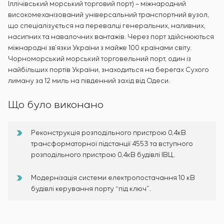
Іллічівський морський торговий порт) – міжнародний
високомеханізований універсальний транспортний вузол,
що спеціалізується на перевалці генеральних, наливних,
насипних та навалочних вантажів. Через порт здійснюються
міжнародні зв’язки України з майже 100 країнами світу.
Чорноморський морський торговельний порт, один із
найбільших портів України, знаходиться на берегах Сухого
лиману за 12 миль на південний захід від Одеси.
Що було виконано
Реконструкція розподільного пристрою 0,4кВ
трансформаторної підстанції 4553 та вступного
розподільного пристрою 0,4кВ будівлі ІВЦ.
Модернізація системи електропостачання 10 кВ
будівлі керування порту “під ключ”.