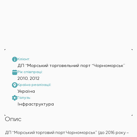
Інфраструктура
замовника
Sivacon S8
Вакансії
Хімічна промисловість
КОНТАКТИ
Сервісне обслуговування
Simoprime
Стажування
Цементна промисловість
Управління проєктами
BESS
Ветеранам
Аутсорсинг
Консалтингові послуги
Індивідуальна розробка та випробування
щитового обладнання
Розробка математичних моделей об’єктів
Клієнт:
управління
ДП “Морський торговельний порт “Чорноморськ”
Розробка спеціальних алгоритмів
Рік співпраці:
2010, 2012
Розробка систем управління
Країна реалізації:
Енергоаудит
Україна
Галузь:
Інфраструктура
Опис
ДП “Морський торговий порт Чорноморськ” (до 2016 року –