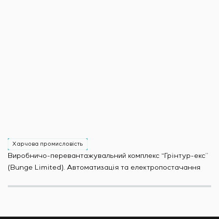
Харчова промисловість
Х
Виробничо-перевантажувальний комплекс “Грінтур-екс”
За
(Bunge Limited). Автоматизація та електропостачання
Мо