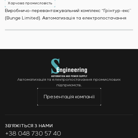
Харчова промисловість
Х
Виробничо-перевантажувальний комплекс “Грінтур-екс”
За
(Bunge Limited). Автоматизація та електропостачання
Мо
Автоматизація та електропостачання промислових
підприємств.
Презентація компанії
ЗВ’ЯЖІТЬСЯ З НАМИ
+38 048 730 57 40