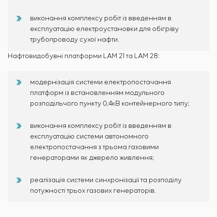
виконання комплексу робіт із введенням в
експлуатацію електроустановки для обігріву
трубопроводу сухої нафти.
Нафтовидобувні платформи LAM 21 та LAM 28:
модернізація системи електропостачання
платформ із встановленням модульного
розподільчого пункту 0,4кВ контейнерного типу;
виконання комплексу робіт із введенням в
експлуатацію системи автономного
електропостачання з трьома газовими
генераторами як джерело живлення;
реалізація системи синхронізації та розподілу
потужності трьох газових генераторів.