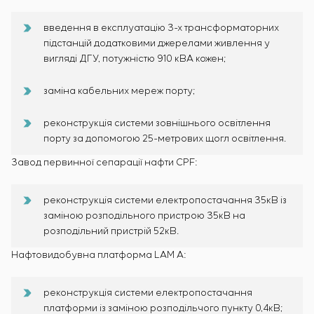
введення в експлуатацію 3-х трансформаторних
підстанцій додатковими джерелами живлення у
вигляді ДГУ, потужністю 910 кВА кожен;
заміна кабельних мереж порту;
реконструкція системи зовнішнього освітлення
порту за допомогою 25-метрових щогл освітлення.
Завод первинної сепарації нафти CPF:
реконструкція системи електропостачання 35кВ із
заміною розподільного пристрою 35кВ на
розподільний пристрій 52кВ.
Нафтовидобувна платформа LAM A:
реконструкція системи електропостачання
платформи із заміною розподільчого пункту 0,4кВ;