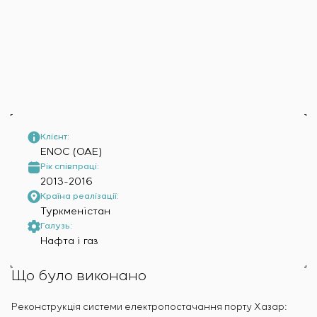
Інфраструктура
замовника
Sivacon S8
Вакансії
Хімічна промисловість
КОНТАКТИ
Сервісне обслуговування
Simoprime
Стажування
Цементна промисловість
Управління проєктами
BESS
Ветеранам
Аутсорсинг
Консалтингові послуги
Індивідуальна розробка та випробування
щитового обладнання
Розробка математичних моделей об’єктів
Клієнт:
управління
ENOC (ОАЕ)
Розробка спеціальних алгоритмів
Рік співпраці:
2013-2016
Розробка систем управління
Країна реалізації:
Енергоаудит
Туркменістан
Галузь:
Нафта і газ
Що було виконано
Реконструкція системи електропостачання порту Хазар: