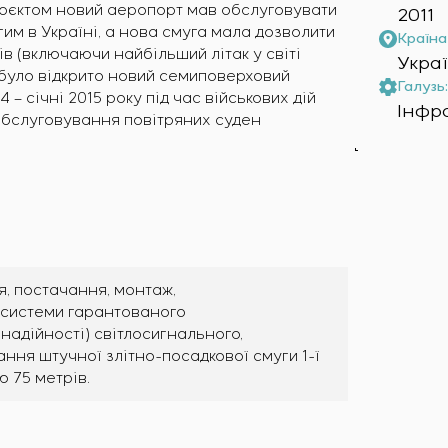
проєктом новий аеропорт мав обслуговувати
2011
гим в Україні, а нова смуга мала дозволити
Країна 
ів (включаючи найбільший літак у світі
Укра
 було відкрито новий семиповерховий
Галузь:
 – січні 2015 року під час військових дій
Інфр
обслуговування повітряних суден
я, постачання, монтаж,
ї системи гарантованого
 надійності) світлосигнального,
ння штучної злітно-посадкової смуги 1-ї
 75 метрів.