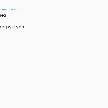
реалізації:
їна
аструктура