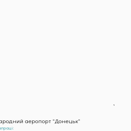
:
ародний аеропорт “Донецьк”
впраці: