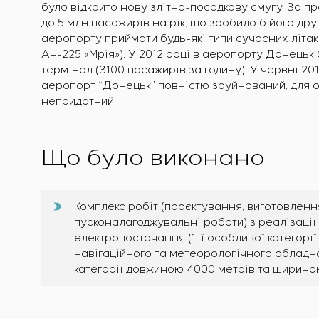
було відкрито нову злітно-посадкову смугу. За 
до 5 млн пасажирів на рік, що зробило б його дру
аеропорту приймати будь-які типи сучасних літак
Ан-225 «Мрія»). У 2012 році в аеропорту Донецьк
термінал (3100 пасажирів за годину). У червні 2014
аеропорт “Донецьк” повністю зруйнований, для 
непридатний.
Що було виконано
Комплекс робіт (проєктування, виготовленн
пусконалагоджувальні роботи) з реалізаці
електропостачання (1-ї особливої категорії
навігаційного та метеорологічного обладна
категорії довжиною 4000 метрів та шириною