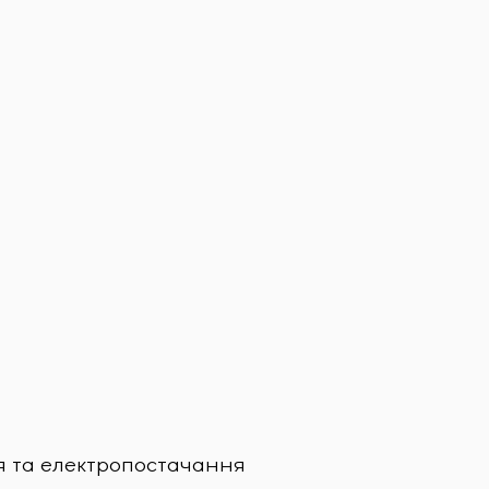
Харчова
я та електропостачання
Завод