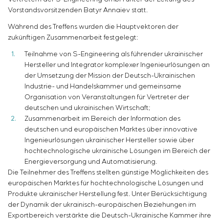
Chemische Industrie
Kundenpersonals
Simoprime
Vorstandsvorsitzenden Batyr Annaiev statt.
Stellenangebote
Zementindustrie
KONTAKTE
Projektmanagement
Praktikum
Während des Treffens wurden die Hauptvektoren der
Outsourcing
Veteranen
zukünftigen Zusammenarbeit festgelegt:
Beratungsdienstleistungen
Teilnahme von S-Engineering als führender ukrainischer
Individuelle Entwicklung und Prüfung mit
Hersteller und Integrator komplexer Ingenieurlösungen an
anschließender Zertifizierung von
der Umsetzung der Mission der Deutsch-Ukrainischen
Schaltschrankanlagen mit besonderen
Industrie- und Handelskammer und gemeinsame
Anforderungen an Zuverlässigkeit, Qualität und
Organisation von Veranstaltungen für Vertreter der
Betriebsbedingungen
deutschen und ukrainischen Wirtschaft;
Entwicklung mathematischer Modelle von
Zusammenarbeit im Bereich der Information des
Steuerungsobjekten
deutschen und europäischen Marktes über innovative
Entwicklung spezieller Algorithmen für optimale
Ingenieurlösungen ukrainischer Hersteller sowie über
und garantierte Steuerung mit anschließender
hochtechnologische ukrainische Lösungen im Bereich der
Inbetriebnahme vor Ort
Energieversorgung und Automatisierung.
Die Teilnehmer des Treffens stellten günstige Möglichkeiten des
Entwicklung von Steuerungssystemen mit nicht
europäischen Marktes für hochtechnologische Lösungen und
standardmäßiger Kaskaden- und mehrstufiger
Produkte ukrainischer Herstellung fest. Unter Berücksichtigung
Struktur mit statischen und adaptiven
der Dynamik der ukrainisch-europäischen Beziehungen im
Einstellparametern
Exportbereich verstärkte die Deutsch-Ukrainische Kammer ihre