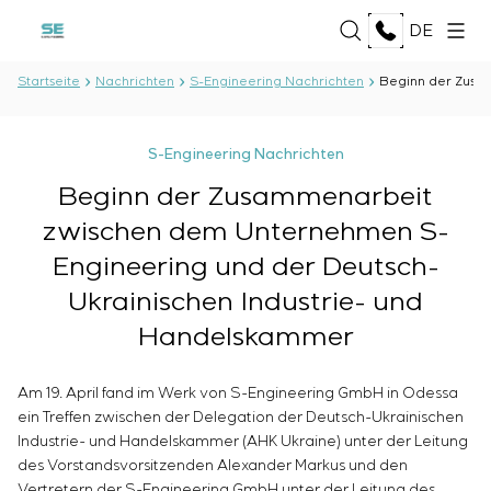
DE
Startseite
Nachrichten
S-Engineering Nachrichten
Beginn der Zusa
ÜBER UNS
S-Engineering Nachrichten
Über das Unternehmen
Beginn der Zusammenarbeit
LEISTUNGEN
Geschichte
zwischen dem Unternehmen S-
Produktionskomplex
Entwicklung der Projektdokumentation
Dokumente
Engineering und der Deutsch-
LÖSUNGEN
Softwareentwicklung
Partnerschaft
Ukrainischen Industrie- und
Prüfungen und Qualitätskontrolle des
Bewertungen und auszeichnungen
Öl und Gas
Elektrotechnischen Labors
TECHNOLOGIEN
Handelskammer
Nachrichten
Lebensmittelindustrie
Produktion und Lieferung von Ausrüstung an den
Energiebranche
Kunden
Oberon
Zellstoff- und Papierindustrie
Am 19. April fand im Werk von S-Engineering GmbH in Odessa
PROJEKTE
Montage von Ausrüstung
Selam
ein Treffen zwischen der Delegation der Deutsch-Ukrainischen
Schwermaschinenbau
Inbetriebnahmearbeiten
Senumac
Industrie- und Handelskammer (AHK Ukraine) unter der Leitung
Hochbau
Wartungsservice
Senuvol
KARRIERE
des Vorstandsvorsitzenden Alexander Markus und den
Infrastruktur
Inbetriebnahme und Schulung des
Sivacon S8
Vertretern der S-Engineering GmbH unter der Leitung des