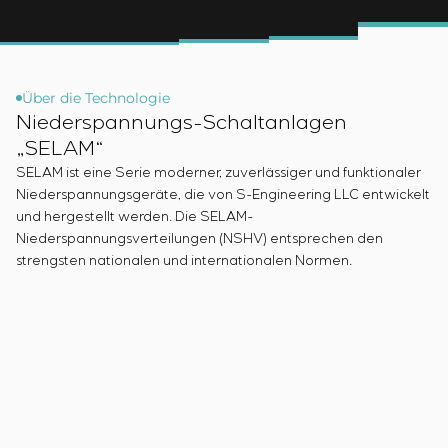
Chemische Industrie
Kundenpersonals
Simoprime
Stellenangebote
Zementindustrie
KONTAKTE
Projektmanagement
Praktikum
Outsourcing
Veteranen
Beratungsdienstleistungen
Über die Technologie
Individuelle Entwicklung und Prüfung mit
Niederspannungs-Schaltanlagen
anschließender Zertifizierung von
„SELAM“
Schaltschrankanlagen mit besonderen
SELAM ist eine Serie moderner, zuverlässiger und funktionaler
Anforderungen an Zuverlässigkeit, Qualität und
Niederspannungsgeräte, die von S-Engineering LLC entwickelt
Betriebsbedingungen
und hergestellt werden. Die SELAM-
Entwicklung mathematischer Modelle von
Niederspannungsverteilungen (NSHV) entsprechen den
Steuerungsobjekten
strengsten nationalen und internationalen Normen.
Entwicklung spezieller Algorithmen für optimale
und garantierte Steuerung mit anschließender
Inbetriebnahme vor Ort
Entwicklung von Steuerungssystemen mit nicht
standardmäßiger Kaskaden- und mehrstufiger
Struktur mit statischen und adaptiven
Einstellparametern