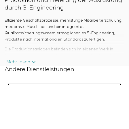
Produktion und Lieferung der Ausrüstung
durch S-Engineering
Effiziente Geschäftsprozesse, mehrstufige Mitarbeiterschulung,
modernste Maschinen und ein integriertes
Qualitätssicherungssystem ermöglichen es S-Engineering,
Produkte nach internationalen Standards zu fertigen.
Die Produktionsanlagen befinden sich im eigenen Werk in
Odessa, das aus mehreren Produktionsbereichen besteht.
Mehr lesen
Der vollständige Produktionszyklus und eine Gesamtfläche von
Andere Dienstleistungen
7.500 m² ermöglichen die Herstellung von bis zu 100
Großschränken und bis zu 300 mittelgroßen Schaltschränken
und Steuerpulten pro Monat.
Kupferteile der Sammelschienensysteme werden auf einer
hochpräzisen CNC-Anlage gefertigt, die eine Lochperforation
mit einer Genauigkeit von 0,1 mm und Biegungen mit einer
Präzision von 0,1° ermöglicht. Als Rohmaterial wird Kupferband
aus Deutschland und Frankreich verwendet.