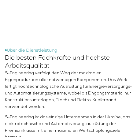
Chemische Industrie
Kundenpersonals
Simoprime
Stellenangebote
Zementindustrie
KONTAKTE
Projektmanagement
Praktikum
Outsourcing
Veteranen
Beratungsdienstleistungen
Individuelle Entwicklung und Prüfung mit
anschließender Zertifizierung von
Schaltschrankanlagen mit besonderen
Über die Dienstleistung
Die besten Fachkräfte und höchste
Anforderungen an Zuverlässigkeit, Qualität und
Betriebsbedingungen
Arbeitsqualität
Entwicklung mathematischer Modelle von
S-Engineering verfolgt den Weg der maximalen
Steuerungsobjekten
Eigenproduktion aller notwendigen Komponenten. Das Werk
Entwicklung spezieller Algorithmen für optimale
fertigt hochtechnologische Ausrüstung für Energieversorgungs-
und Automatisierungssysteme, wobei als Eingangsmaterial nur
und garantierte Steuerung mit anschließender
Konstruktionsunterlagen, Blech und Elektro-Kupferband
Inbetriebnahme vor Ort
verwendet werden.
Entwicklung von Steuerungssystemen mit nicht
standardmäßiger Kaskaden- und mehrstufiger
S-Engineering ist das einzige Unternehmen in der Ukraine, das
Struktur mit statischen und adaptiven
elektrotechnische und Automatisierungsausrüstung der
Einstellparametern
Premiumklasse mit einer maximalen Wertschöpfungstiefe