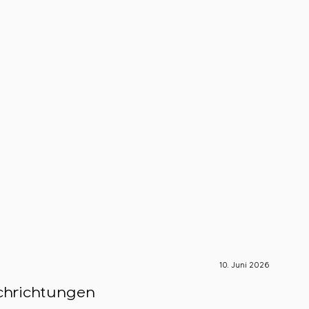
10. Juni 2026
S-Engin
chrichtungen
Smart