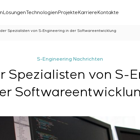
en
Lösungen
Technologien
Projekte
Karriere
Kontakte
 der Spezialisten von S-Engineering in der Softwareentwicklung
S-Engineering Nachrichten
r Spezialisten von S-E
er Softwareentwicklu
chen Labors
den