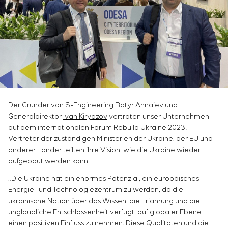
Chemische Industrie
Kundenpersonals
Simoprime
Stellenangebote
Zementindustrie
KONTAKTE
Projektmanagement
Praktikum
Outsourcing
Veteranen
Beratungsdienstleistungen
Individuelle Entwicklung und Prüfung mit
anschließender Zertifizierung von
Schaltschrankanlagen mit besonderen
Anforderungen an Zuverlässigkeit, Qualität und
Der Gründer von S-Engineering
Batyr Annaiev
und
Betriebsbedingungen
Generaldirektor
Ivan Kiryazov
vertraten unser Unternehmen
Entwicklung mathematischer Modelle von
auf dem internationalen Forum Rebuild Ukraine 2023.
Steuerungsobjekten
Vertreter der zuständigen Ministerien der Ukraine, der EU und
Entwicklung spezieller Algorithmen für optimale
anderer Länder teilten ihre Vision, wie die Ukraine wieder
und garantierte Steuerung mit anschließender
aufgebaut werden kann.
Inbetriebnahme vor Ort
„Die Ukraine hat ein enormes Potenzial, ein europäisches
Entwicklung von Steuerungssystemen mit nicht
Energie- und Technologiezentrum zu werden, da die
standardmäßiger Kaskaden- und mehrstufiger
ukrainische Nation über das Wissen, die Erfahrung und die
Struktur mit statischen und adaptiven
unglaubliche Entschlossenheit verfügt, auf globaler Ebene
Einstellparametern
einen positiven Einfluss zu nehmen. Diese Qualitäten und die