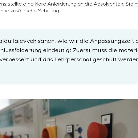
s stellte eine klare Anforderung an die Absolventen: Sie m
hne zusätzliche Schulung.
nder Zertifizierung von Schaltschrankanlagen mit besondere
Saidullaievych sahen, wie wir die Anpassungszeit
sobjekten
hlussfolgerung eindeutig: Zuerst muss die materi
 garantierte Steuerung mit anschließender Inbetriebnahme
 verbessert und das Lehrpersonal geschult werden
ardmäßiger Kaskaden- und mehrstufiger Struktur mit stati