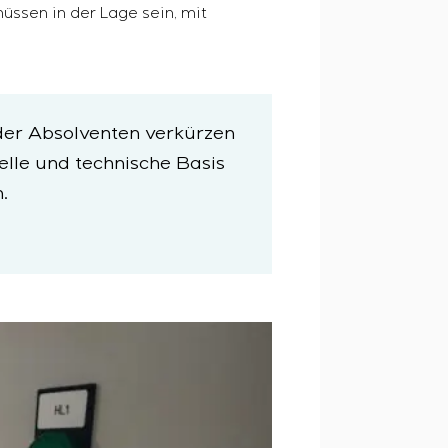
üssen in der Lage sein, mit
n Anforderungen an Zuverlässigkeit, Qualität und
 der Absolventen verkürzen
elle und technische Basis
 vor Ort
.
schen und adaptiven Einstellparametern