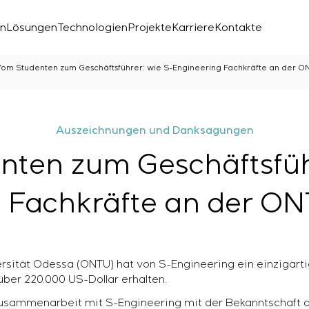
en
Lösungen
Technologien
Projekte
Karriere
Kontakte
om Studenten zum Geschäftsführer: wie S-Engineering Fachkräfte an der O
Auszeichnungen und Danksagungen
ten zum Geschäftsfüh
 Fachkräfte an der ON
chen Labors
den
rsität Odessa (ONTU) hat von S-Engineering ein einzigartig
ber 220.000 US-Dollar erhalten.
usammenarbeit mit S-Engineering mit der Bekanntschaft 