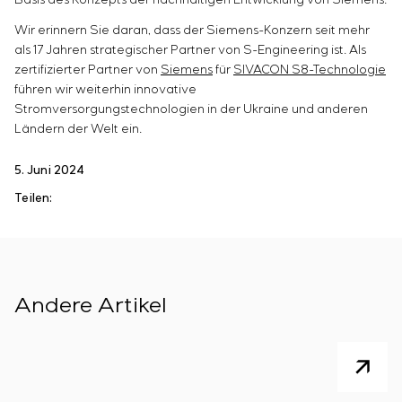
Basis des Konzepts der nachhaltigen Entwicklung von Siemens.
Energieaudit
Wir erinnern Sie daran, dass der Siemens-Konzern seit mehr
als 17 Jahren strategischer Partner von S-Engineering ist. Als
zertifizierter Partner von
Siemens
für
SIVACON S8-Technologie
führen wir weiterhin innovative
Stromversorgungstechnologien in der Ukraine und anderen
Ländern der Welt ein.
5. Juni 2024
Teilen:
Andere Artikel