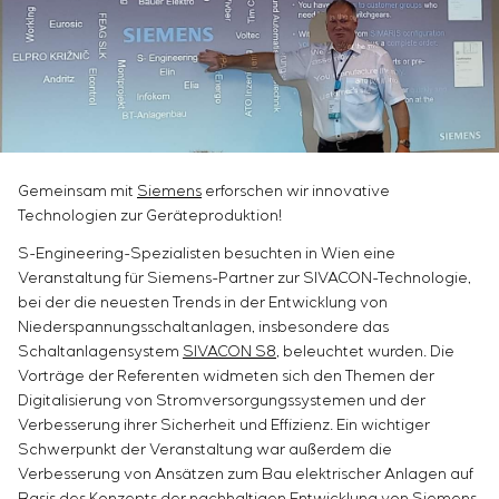
Chemische Industrie
Kundenpersonals
Simoprime
Stellenangebote
Zementindustrie
KONTAKTE
Projektmanagement
Praktikum
Outsourcing
Veteranen
Beratungsdienstleistungen
Individuelle Entwicklung und Prüfung mit
anschließender Zertifizierung von
Schaltschrankanlagen mit besonderen
Gemeinsam mit
Siemens
erforschen wir innovative
Anforderungen an Zuverlässigkeit, Qualität und
Technologien zur Geräteproduktion!
Betriebsbedingungen
S-Engineering-Spezialisten besuchten in Wien eine
Entwicklung mathematischer Modelle von
Veranstaltung für Siemens-Partner zur SIVACON-Technologie,
Steuerungsobjekten
bei der die neuesten Trends in der Entwicklung von
Entwicklung spezieller Algorithmen für optimale
Niederspannungsschaltanlagen, insbesondere das
und garantierte Steuerung mit anschließender
Schaltanlagensystem
SIVACON S8
, beleuchtet wurden. Die
Inbetriebnahme vor Ort
Vorträge der Referenten widmeten sich den Themen der
Entwicklung von Steuerungssystemen mit nicht
Digitalisierung von Stromversorgungssystemen und der
standardmäßiger Kaskaden- und mehrstufiger
Verbesserung ihrer Sicherheit und Effizienz. Ein wichtiger
Struktur mit statischen und adaptiven
Schwerpunkt der Veranstaltung war außerdem die
Einstellparametern
Verbesserung von Ansätzen zum Bau elektrischer Anlagen auf