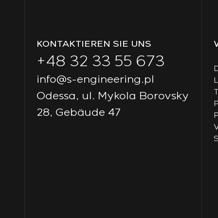
KONTAKTIEREN SIE UNS
+48 32 33 55 673
D
info@s-engineering.pl
T
Odessa, ul. Mykola Borovsky
P
28, Gebäude 47
P
V
S