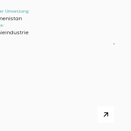
er Umsetzung:
menistan
e:
eindustrie