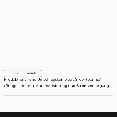
Lebensmittelindustrie
L
Produktions- und Umschlagskomplex „Greentour-Ex“
Sp
(Bunge Limited). Automatisierung und Stromversorgung
Pr