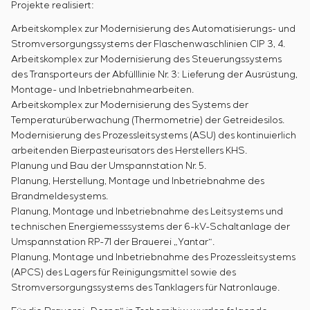
Energieaudit
Projekte realisiert:
Arbeitskomplex zur Modernisierung des Automatisierungs- und
Stromversorgungssystems der Flaschenwaschlinien CIP 3, 4.
Arbeitskomplex zur Modernisierung des Steuerungssystems
des Transporteurs der Abfülllinie Nr. 3: Lieferung der Ausrüstung,
Montage- und Inbetriebnahmearbeiten.
Arbeitskomplex zur Modernisierung des Systems der
Temperaturüberwachung (Thermometrie) der Getreidesilos.
Modernisierung des Prozessleitsystems (ASU) des kontinuierlich
arbeitenden Bierpasteurisators des Herstellers KHS.
Planung und Bau der Umspannstation Nr. 5.
Planung, Herstellung, Montage und Inbetriebnahme des
Brandmeldesystems.
Planung, Montage und Inbetriebnahme des Leitsystems und
technischen Energiemesssystems der 6-kV-Schaltanlage der
Umspannstation RP-71 der Brauerei „Yantar“.
Planung, Montage und Inbetriebnahme des Prozessleitsystems
(APCS) des Lagers für Reinigungsmittel sowie des
Stromversorgungssystems des Tanklagers für Natronlauge.