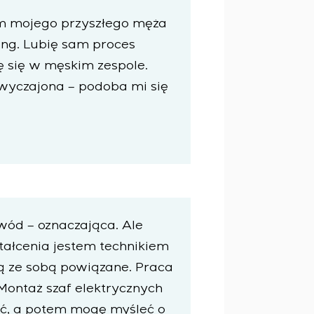
łam mojego przyszłego męża
ng. Lubię sam proces
 się w męskim zespole.
wymaganiach dotyczących niezawodności, jakości i
wyczajona – podoba mi się
em na obiekcie
 konfiguracyjnymi statycznymi i adaptacyjnymi
awód – oznaczająca. Ale
tałcenia jestem technikiem
są ze sobą powiązane. Praca
Montaż szaf elektrycznych
lić, a potem mogę myśleć o