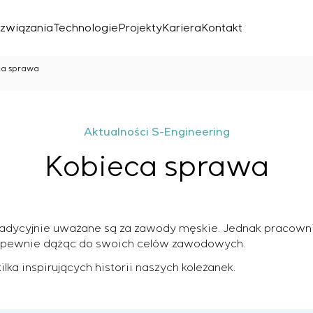
związania
Technologie
Projekty
Kariera
Kontakt
ca sprawa
Aktualności S-Engineering
Kobieca sprawa
e tradycyjnie uważane są za zawody męskie. Jednak pracown
znego
, pewnie dążąc do swoich celów zawodowych.
lka inspirujących historii naszych koleżanek.