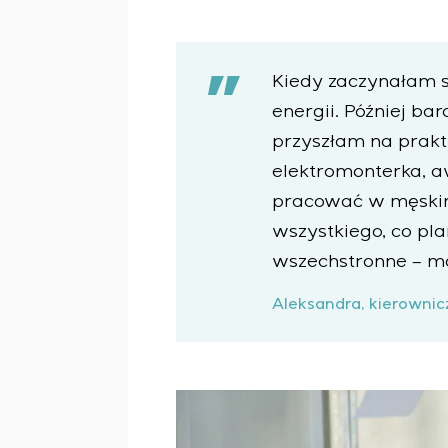
Kiedy zaczynałam s
energii. Później ba
przyszłam na prakty
elektromonterka, a
pracować w męskim
wszystkiego, co pl
wszechstronne – mo
Aleksandra, kierownicz