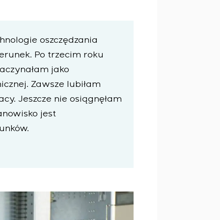
hnologie oszczędzania
ierunek. Po trzecim roku
 Zaczynałam jako
nicznej. Zawsze lubiłam
cy. Jeszcze nie osiągnęłam
anowisko jest
runków.