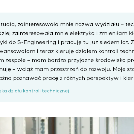
tudia, zainteresowała mnie nazwa wydziału – tec
rdziej zainteresowała mnie elektryka i zmieniłam k
ki do S-Engineering i pracuję tu już siedem lat.
wansowałam i teraz kieruję działem kontroli tech
 zespole – mam bardzo przyjazne środowisko pra
anuję – wciąż mam przestrzeń do rozwoju. Moje st
żna poznawać pracę z różnych perspektyw i kie
ka działu kontroli technicznej