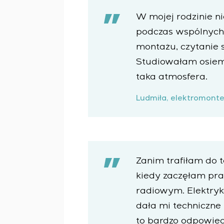
Przemysł ciężki
Serwis i konserwacja
Senumac
Budownictwo cywilne
Zarządzanie projektami
W mojej rodzinie n
Senuvol
Infrastruktura
KARIERA
Outsourcing
podczas wspólnych 
Sivacon S8
Przemysł chemiczny
Usługi doradcze
montażu, czytanie 
Simoprime
Przemysł cementowy
Indywidualne opracowanie i testowanie wraz z późni
Oferty pracy
KONTAKT
Studiowałam osiem 
warunków eksploatacji
Staż
Opracowanie modeli matematycznych obiektów ste
taka atmosfera.
Weterani
Opracowanie specjalnych algorytmów optymalnego 
Ludmiła, elektromonte
Opracowanie systemów sterowania o niestandardowej
Audyt energetyczny
Zanim trafiłam do t
kiedy zaczęłam pra
radiowym. Elektryka
dała mi techniczne
to bardzo odpowied