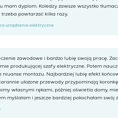
oku mam dyplom. Koledzy zawsze wszystko tłumac
i trzeba powtarzać kilka razy.
ca urządzenia elektryczne
zenie zawodowe i bardzo lubię swoją pracę. Za
mie produkującej szafy elektryczne. Potem naucz
 niuanse montażu. Najbardziej lubię efekt końco
tarannie ułożone przewody przypominają koronkę.
robimy własnymi rękami, później oświetla domy, m
tym myślałam i jeszcze bardziej pokochałam swój 
a