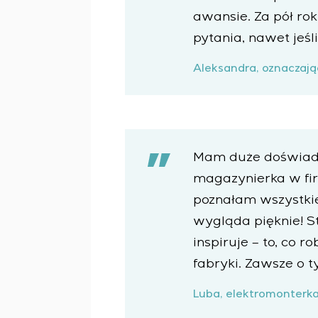
awansie. Za pół r
pytania, nawet jeśl
Aleksandra, oznaczają
Mam duże doświadc
magazynierka w fir
poznałam wszystkie
wygląda pięknie! S
inspiruje – to, co 
fabryki. Zawsze o 
Luba, elektromonterk