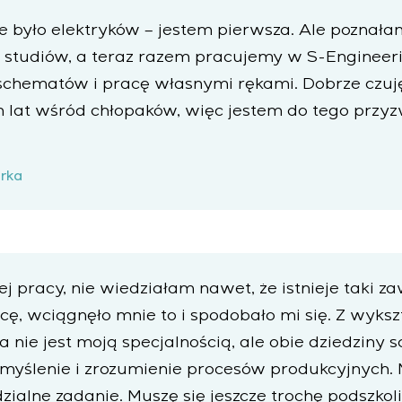
ie było elektryków – jestem pierwsza. Ale pozna
studiów, a teraz razem pracujemy w S-Engineeri
schematów i pracę własnymi rękami. Dobrze czuję
ejszą certyfikacją urządzeń rozdzielczych o szczególnych 
lat wśród chłopaków, więc jestem do tego przyz
rowania
i gwarantowanego sterowania z późniejszym uruchomieni
rka
 strukturze kaskadowej i wielopoziomowej z parametrami
ej pracy, nie wiedziałam nawet, że istnieje taki z
cę, wciągnęło mnie to i spodobało mi się. Z wyksz
 nie jest moją specjalnością, ale obie dziedziny 
 myślenie i zrozumienie procesów produkcyjnych. 
zialne zadanie. Muszę się jeszcze trochę podszko