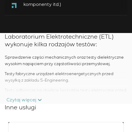
komponenty itd.)
Laboratorium Elektrotechniczne (ETL)
wykonuje kilka rodzajów testów:
Sprawdzenie części mechanicznych oraz testy dielektryczne
wysokim napięciem przy częstotliwości przemysłowej.
Testy fabryczne urządzeń elektroenergetycznych przed
wysyłką z zakładu S-Engineering.
Testy odbiorcze na obiekcie (wszystkie testy elektryczne przed
uruchomieniem instalacji). Testy te są przeprowadzane
Czytaj więcej
zarówno dla urządzeń do 1 kV, jak i urządzeń do 35 kV włącznie.
Inne usługi
Laboratorium S-Engineering zostało zweryfikowane i posiada
certyfikat zgodności systemów pomiarowych z normą DSTU
ISO 10012:2005. W Dziale Jakości S-Engineering pracuje pięciu