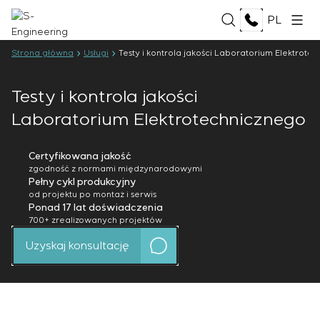
PL
Strona główna
Usługi
Testy i kontrola jakości Laboratorium Elektrote
O NAS
Testy i kontrola jakości
Laboratorium Elektrotechnicznego
O firmie
USŁUGI
Historia
Kompleks produkcyjny
Certyfikowana jakość
Opracowanie dokumentacji projektowej
Dokumenty
ROZWIĄZANIA
zgodność z normami międzynarodowymi
Tworzenie oprogramowania
Pełny cykl produkcyjny
Partnerstwo
Testy i kontrola jakości Laboratorium
od projektu po montaż i serwis
Opinie i nagrody
Nafta i gaz
Ponad 17 lat doświadczenia
Elektrotechnicznego
TECHNOLOGIE
Aktualności
Przemysł spożywczy
700+ zrealizowanych projektów
Produkcja i dostawa urządzeń dla klienta
Energetyka
Uzyskaj konsultację
Montaż urządzeń
Oberon
Przemysł celulozowo-papierniczy
PROJEKTY
Prace rozruchowe
Selam
Przemysł ciężki
Uruchomienie i szkolenie personelu klienta
Senumac
Budownictwo cywilne
Serwis i konserwacja
Senuvol
KARIERA
Infrastruktura
Zarządzanie projektami
Sivacon S8