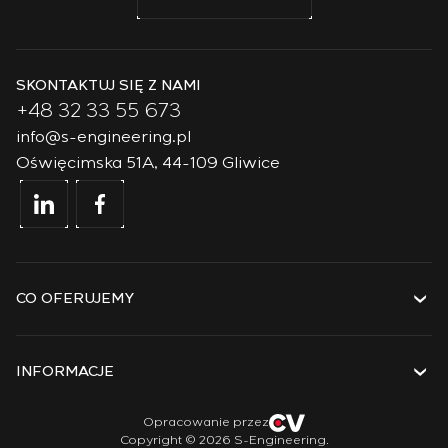
SKONTAKTUJ SIĘ Z NAMI
+48 32 33 55 673
info@s-engineering.pl
Oświęcimska 51A, 44-109 Gliwice
CO OFERUJEMY
Usługi
Rozwiązania
INFORMACJE
Technologie
Projekty
O firmie
Opracowanie przez
Copyright © 2026 S-Engineering.
Staż
Historia