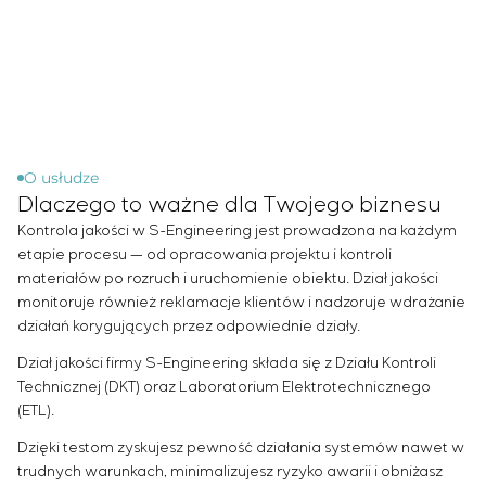
Przemysł chemiczny
Outsourcing
Simoprime
Oferty pracy
Przemysł cementowy
KONTAKT
Usługi doradcze
Staż
Indywidualne opracowanie i testowanie wraz z
Weterani
późniejszą certyfikacją urządzeń rozdzielczych o
szczególnych wymaganiach dotyczących
niezawodności, jakości i warunków eksploatacji
Opracowanie modeli matematycznych obiektów
O usłudze
Dlaczego to ważne dla Twojego biznesu
sterowania
Opracowanie specjalnych algorytmów
Kontrola jakości w S-Engineering jest prowadzona na każdym
optymalnego i gwarantowanego sterowania z
etapie procesu — od opracowania projektu i kontroli
materiałów po rozruch i uruchomienie obiektu. Dział jakości
późniejszym uruchomieniem na obiekcie
monitoruje również reklamacje klientów i nadzoruje wdrażanie
Opracowanie systemów sterowania o
działań korygujących przez odpowiednie działy.
niestandardowej strukturze kaskadowej i
wielopoziomowej z parametrami konfiguracyjnymi
Dział jakości firmy S-Engineering składa się z Działu Kontroli
statycznymi i adaptacyjnymi
Technicznej (DKT) oraz Laboratorium Elektrotechnicznego
Audyt energetyczny
(ETL).
Dzięki testom zyskujesz pewność działania systemów nawet w
trudnych warunkach, minimalizujesz ryzyko awarii i obniżasz