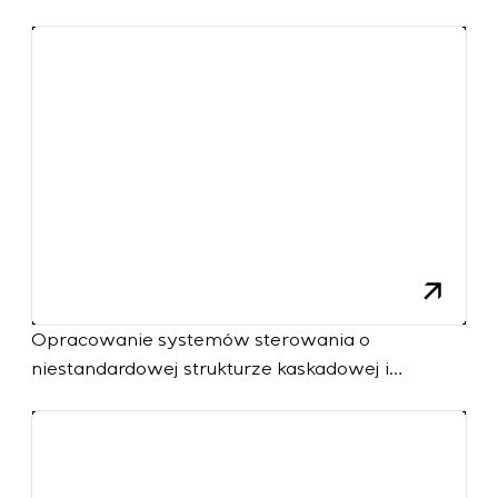
późniejszym uruchomieniem na obiekcie
Opracowanie systemów sterowania o
niestandardowej strukturze kaskadowej i
wielopoziomowej z parametrami
konfiguracyjnymi statycznymi i adaptacyjnymi