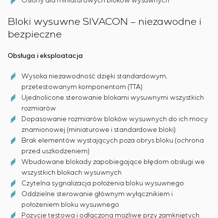
Osłony dla miniaturowych bloków wysuwnych
Bloki wysuwne SIVACON – niezawodne i
bezpieczne
Obsługa i eksploatacja
Wysoka niezawodność dzięki standardowym,
przetestowanym komponentom (TTA)
Ujednolicone sterowanie blokami wysuwnymi wszystkich
rozmiarów
Dopasowanie rozmiarów bloków wysuwnych do ich mocy
znamionowej (miniaturowe i standardowe bloki)
Brak elementów wystających poza obrys bloku (ochrona
przed uszkodzeniem)
Wbudowane blokady zapobiegające błędom obsługi we
wszystkich blokach wysuwnych
Czytelna sygnalizacja położenia bloku wysuwnego
Oddzielne sterowanie głównym wyłącznikiem i
położeniem bloku wysuwnego
Pozycje testowa i odłączona możliwe przy zamkniętych