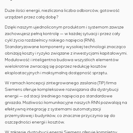
Duże ilości energii, niezliczona liczba odbiorców, gotowość
urządzeń przez całą dobę?
Dzięki naszym ujednoliconym produktom i systemom zawsze
zachowujesz pełną kontrolę — w każdej sytuacji i przez cały
cykl życia rozdzielnicy niskiego napięcia (RNN).
Standaryzowane komponenty wysokiej technologii znacząco
obniżają koszty i ryzyko związane z inwestycjami kapitałowymi.
Modułowość i inteligentna budowa wszystkich elementów
wielokrotnie zwracają się poprzez redukcję kosztów
eksploatacyjnych i maksymalną dostępność sprzętu.
W ramach koncepcji zintegrowanego zasilania (TIP) firma
Siemens oferuje kompleksowe rozwiązania dla dystrybucji
energii — od stacji średniego napięcia po standardowe
gniazda. Możliwości komunikacyjne naszych RNN pozwalają na
efektywną integrację z systemami automatyzacji
przemysłowej i budynków, co znacznie przyczynia się do
oszczędności energii i kosztów.
W zakresie dystrybucji energii Siemens oferuje kompletny