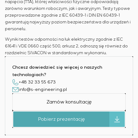
napięcia (TTA), której właściwości fizyczne odpowiadają
zarówno warunkom roboczym, jak i awaryjnym. Testy typowe
przeprowadzone zgodnie z IEC 60439-1 i DIN EN 60439-1
gwarantują najwyższy poziom bezpieczeństwa dla urządzeń i
personelu.
Wyniki testów odporności na łuk elektryczny zgodnie z IEC
61641 i VDE 0660 część 500, arkusz 2, odnoszą się również do
rozdzielnic SIVACON w standardowym wykonaniu.
Chcesz dowiedzieć się więcej o naszych
technologiach?
+48 32 33 55 673
info@s-engineering.pl
Zamów konsultację
Pobierz prezentację