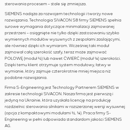
sterowania procesem – stale się zmniejsza.
SIEMENS nadąża za rozwojem technologii i tworzy nowe
rozwiązania. Technologia SIVACON S8 firmy SIEMENS spełnia
surowe wymagania dotyczące minimalizacji zajmowanej
przestrzeni – osiągnięte nie tylko dzięki zastosowaniu szybko
wymiennych modułów wysuwnych z zespołami zasilającymi,
ale również dzięki ich wymiarom. Wcześniej taki moduł
zajmował całą szerokość szafy, teraz może zajmować
POŁOWĘ (moduł ½) lub nawet ĆWIERĆ (moduł ¼) szerokości.
Dzięki temu klient otrzymuje system modułowy, łatwy w
wymianie, który zajmuje czterokrotnie mniej miejsca niż
podobne rozwiązania.
Firma S-Engineering jest Technology Partnerem SIEMENS w
zakresie technologii SIVACON. Nasza firma jest pierwszą i
jedyną na Ukrainie, która uzyskała licencję na produkcję
rozdzielnic sterowania silnikami w rozszerzonej wersji wysuwnej
(opcja z kompaktowymi modułami ½, ¼). Praca firmy S-
Engineering w pełni odpowiada standardom jakości SIEMENS
AG.