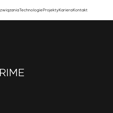
związania
Technologie
Projekty
Kariera
Kontakt
PRIME
znego