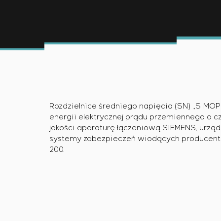
ejszą certyfikacją urządzeń rozdzielczych o szczególnych 
rowania
i gwarantowanego sterowania z późniejszym uruchomieni
 strukturze kaskadowej i wielopoziomowej z parametrami
Rozdzielnice średniego napięcia (SN) „SIMOP
energii elektrycznej prądu przemiennego o c
jakości aparaturę łączeniową SIEMENS, urz
systemy zabezpieczeń wiodących producentó
200.