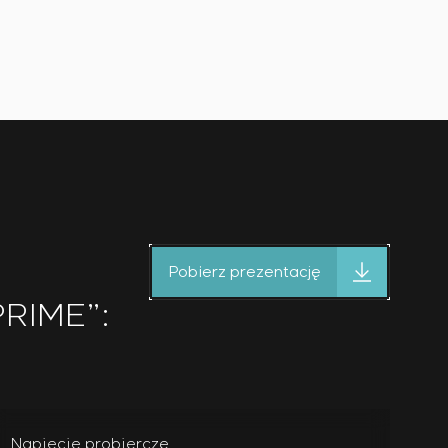
Pobierz prezentację
PRIME”:
Napięcie probiercze