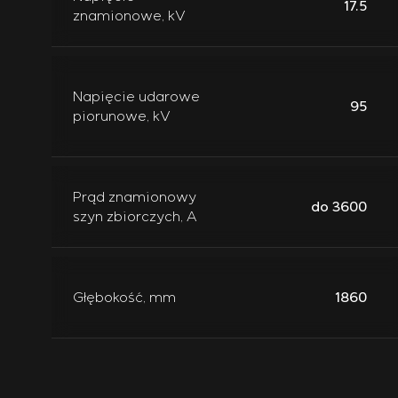
17.5
znamionowe, kV
Napięcie udarowe
95
piorunowe, kV
Prąd znamionowy
do 3600
szyn zbiorczych, A
Głębokość, mm
1860