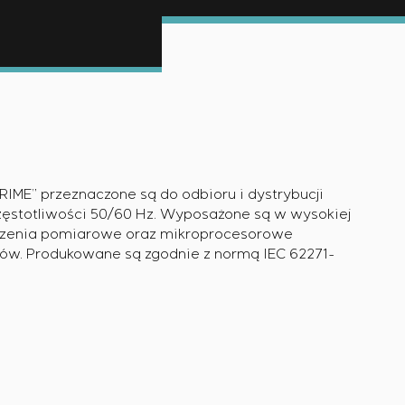
wymaganiach dotyczących niezawodności, jakości i
em na obiekcie
 konfiguracyjnymi statycznymi i adaptacyjnymi
RIME” przeznaczone są do odbioru i dystrybucji
zęstotliwości 50/60 Hz. Wyposażone są w wysokiej
ądzenia pomiarowe oraz mikroprocesorowe
w. Produkowane są zgodnie z normą IEC 62271-