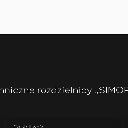
hniczne rozdzielnicy „SIMO
Częstotliwość