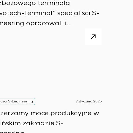
zbożowego terminala
otech-Terminal” specjaliści S-
neering opracowali i
owadzili system SENUVOL
ości S-Engineering
7 stycznia 2025
szerzamy moce produkcyjne w
ińskim zakładzie S-