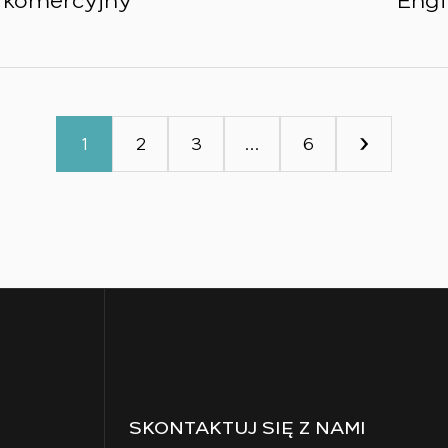
komercyjny
Engi
1
2
3
…
6
SKONTAKTUJ SIĘ Z NAMI