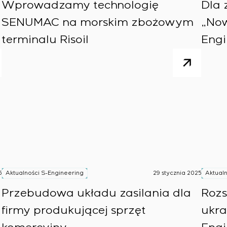
Wprowadzamy technologię
Dla 
SENUMAC na morskim zbożowym
„Now
terminalu Risoil
Engi
wpr
5
Aktualności S-Engineering
29 stycznia 2025
Aktualn
Przebudowa układu zasilania dla
Roz
firmy produkującej sprzęt
ukra