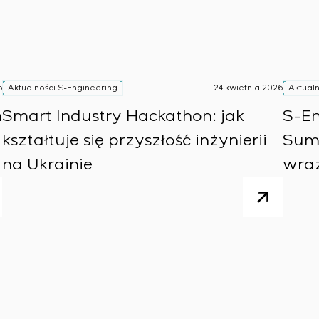
ejszą certyfikacją urządzeń rozdzielczych o szczególnych 
6
Aktualności S-Engineering
24 kwietnia 2026
Aktualn
rowania
m
Smart Industry Hackathon: jak
S-En
i gwarantowanego sterowania z późniejszym uruchomieni
kształtuje się przyszłość inżynierii
Summ
 strukturze kaskadowej i wielopoziomowej z parametrami
na Ukrainie
wraż