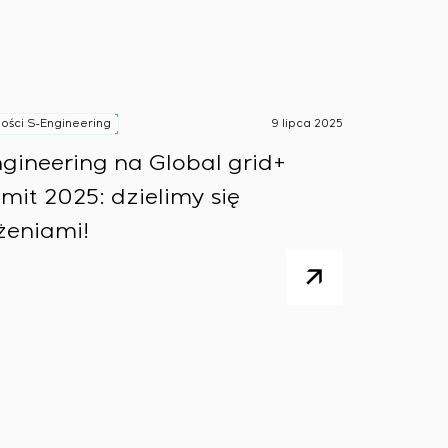
wymaganiach dotyczących niezawodności, jakości i
ości S-Engineering
9 lipca 2025
gineering na Global grid+
em na obiekcie
it 2025: dzielimy się
 konfiguracyjnymi statycznymi i adaptacyjnymi
eniami!