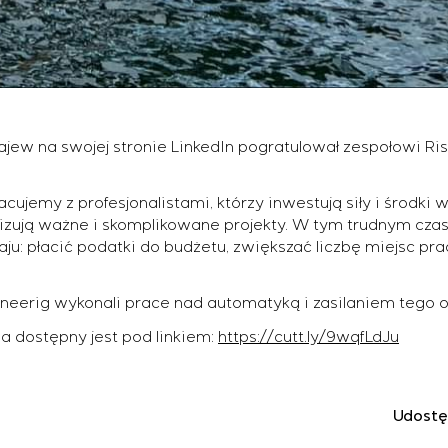
ajew na swojej stronie LinkedIn pogratulował zespołowi R
jemy z profesjonalistami, którzy inwestują siły i środki w
zują ważne i skomplikowane projekty. W tym trudnym czasi
raju: płacić podatki do budżetu, zwiększać liczbę miejsc p
ineerig wykonali prace nad automatyką i zasilaniem tego o
wa dostępny jest pod linkiem:
https://cutt.ly/9wqfLdJu
Udostę