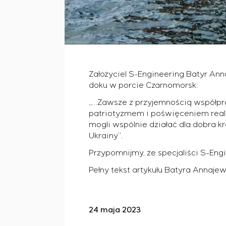
Założyciel S-Engineering Batyr Ann
doku w porcie Czarnomorsk:
„…Zawsze z przyjemnością współpracu
patriotyzmem i poświęceniem reali
mogli wspólnie działać dla dobra k
Ukrainy”.
Przypomnijmy, że specjaliści S-Eng
Pełny tekst artykułu Batyra Annaje
24 maja 2023