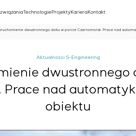
związania
Technologie
Projekty
Kariera
Kontakt
uruchomienie dwustronnego doku w porcie Czarnomorsk. Prace nad automaty
Aktualności S-Engineering
mienie dwustronnego 
 Prace nad automatyką
znego
obiektu