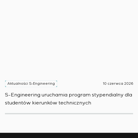
Aktualności S-Engineering
10 czerwca 2026
A
S-Engineering uruchamia program stypendialny dla
Sm
studentów kierunków technicznych
pr