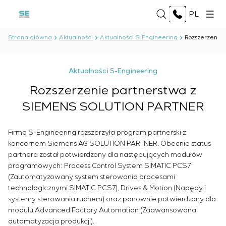
PL
Strona główna
Aktualności
Aktualności S-Engineering
Rozszerzenie
O NAS
Aktualności S-Engineering
O firmie
Rozszerzenie partnerstwa z
USŁUGI
Historia
SIEMENS SOLUTION PARTNER
Kompleks produkcyjny
Opracowanie dokumentacji projektowej
Dokumenty
ROZWIĄZANIA
Tworzenie oprogramowania
Partnerstwo
Firma S-Engineering rozszerzyła program partnerski z
Testy i kontrola jakości Laboratorium
Opinie i nagrody
koncernem Siemens AG SOLUTION PARTNER. Obecnie status
Nafta i gaz
Elektrotechnicznego
TECHNOLOGIE
partnera został potwierdzony dla następujących modułów
Aktualności
Przemysł spożywczy
Produkcja i dostawa urządzeń dla klienta
programowych: Process Control System SIMATIC PCS7
Energetyka
Montaż urządzeń
Oberon
(Zautomatyzowany system sterowania procesami
Przemysł celulozowo-papierniczy
PROJEKTY
Prace rozruchowe
Selam
technologicznymi SIMATIC PCS7), Drives & Motion (Napędy i
Przemysł ciężki
Uruchomienie i szkolenie personelu klienta
systemy sterowania ruchem) oraz ponownie potwierdzony dla
Senumac
Budownictwo cywilne
modułu Advanced Factory Automation (Zaawansowana
Serwis i konserwacja
Senuvol
KARIERA
Infrastruktura
automatyzacja produkcji).
Zarządzanie projektami
Sivacon S8