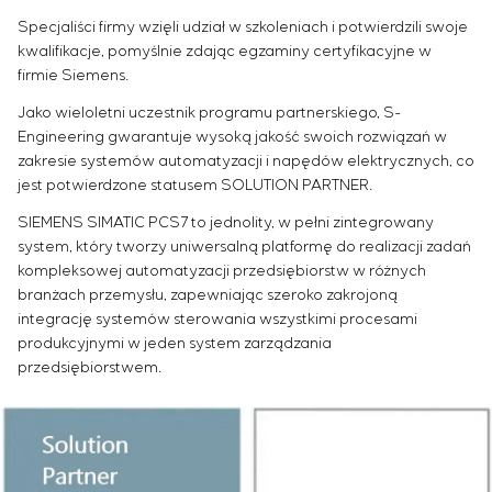
Przemysł chemiczny
Outsourcing
Simoprime
Oferty pracy
Specjaliści firmy wzięli udział w szkoleniach i potwierdzili swoje
Przemysł cementowy
KONTAKT
Usługi doradcze
Staż
kwalifikacje, pomyślnie zdając egzaminy certyfikacyjne w
Indywidualne opracowanie i testowanie wraz z
firmie Siemens.
Weterani
późniejszą certyfikacją urządzeń rozdzielczych o
Jako wieloletni uczestnik programu partnerskiego, S-
szczególnych wymaganiach dotyczących
Engineering gwarantuje wysoką jakość swoich rozwiązań w
niezawodności, jakości i warunków eksploatacji
zakresie systemów automatyzacji i napędów elektrycznych, co
Opracowanie modeli matematycznych obiektów
jest potwierdzone statusem SOLUTION PARTNER.
sterowania
SIEMENS SIMATIC PCS7 to jednolity, w pełni zintegrowany
Opracowanie specjalnych algorytmów
system, który tworzy uniwersalną platformę do realizacji zadań
optymalnego i gwarantowanego sterowania z
kompleksowej automatyzacji przedsiębiorstw w różnych
późniejszym uruchomieniem na obiekcie
branżach przemysłu, zapewniając szeroko zakrojoną
Opracowanie systemów sterowania o
integrację systemów sterowania wszystkimi procesami
niestandardowej strukturze kaskadowej i
produkcyjnymi w jeden system zarządzania
wielopoziomowej z parametrami konfiguracyjnymi
przedsiębiorstwem.
statycznymi i adaptacyjnymi
Audyt energetyczny